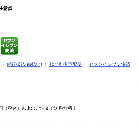
注意点
す。
｜
銀行振込(前払い)
｜
代金引換宅配便
｜
セブンイレブン決済
00円（税込）以上のご注文で送料無料！