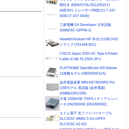
間付き (EBIX/SYSLOG120G/1Y)
内田洋行 イレーザーFB型(大) 7-337-
0040 (7-337-0040)
三菱電機 GX Developer 日本語版
(SW8D5C-GPPW-J)
Hewlett-Packard HP 外付けUSB DVD
ドライブ (701498-B21)
CISCO Japan 250V AC Type A Power
Cable (CAB-TA-250V-JP=)
PLAT'HOME OpenBlocks IX9 Debian
11搭載モデル (OBSIX9/D11A)
金井電器産業 MINI KEYBOARD Pro
USBモデル 英語版 (金井電器)
(HMB632KUS/R)
大電 100BASE-TX/FXメディアコンバ
ータ DN2800GE (DN2800GE)
エイム電子 光ファイバーケーブル
DLC/DSC MM62.5 2m (AFP2-
DLC/DSC-62-02)