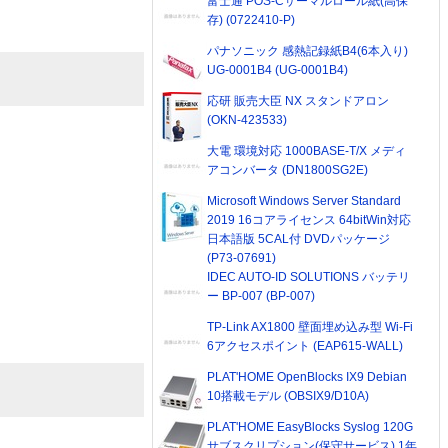
富士通 POS-Cサーマルロール紙(高保
存) (0722410-P)
パナソニック 感熱記録紙B4(6本入り)
UG-0001B4 (UG-0001B4)
応研 販売大臣 NX スタンドアロン
(OKN-423533)
大電 環境対応 1000BASE-T/X メディ
アコンバータ (DN1800SG2E)
Microsoft Windows Server Standard
2019 16コアライセンス 64bitWin対応
日本語版 5CAL付 DVDパッケージ
(P73-07691)
IDEC AUTO-ID SOLUTIONS バッテリ
ー BP-007 (BP-007)
TP-Link AX1800 壁面埋め込み型 Wi-Fi
6アクセスポイント (EAP615-WALL)
PLAT'HOME OpenBlocks IX9 Debian
10搭載モデル (OBSIX9/D10A)
PLAT'HOME EasyBlocks Syslog 120G
サブスクリプション(保守サービス) 1年