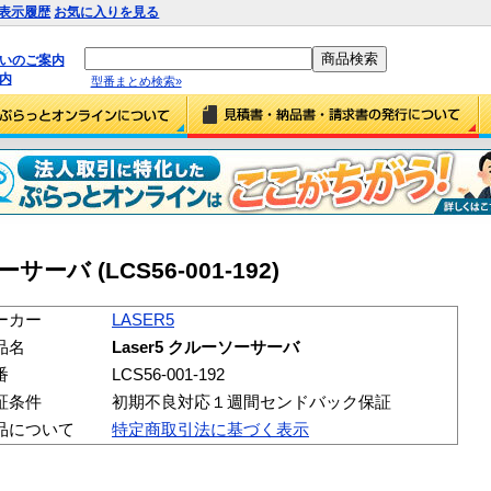
表示履歴
お気に入りを見る
払いのご案内
内
型番まとめ検索»
ーサーバ (LCS56-001-192)
ーカー
LASER5
品名
Laser5 クルーソーサーバ
番
LCS56-001-192
証条件
初期不良対応１週間センドバック保証
品について
特定商取引法に基づく表示