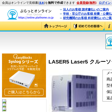
会員はオンラインで見積書(
)を
無料で作成
できます
会員登録(無料)
ログイン
見本
法人のお客様 請求書払いのご案内
学校・官公庁のお客様 校費・公費
研究機関のお客様 科研費払いのご案
LASER5 Laser5 クルーソ
メ
商
型
保
返