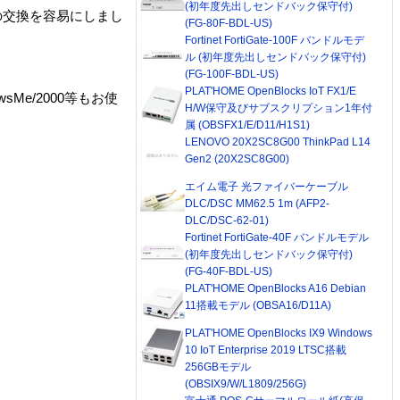
(初年度先出しセンドバック保守付)
の交換を容易にしまし
(FG-80F-BDL-US)
Fortinet FortiGate-100F バンドルモデ
ル (初年度先出しセンドバック保守付)
(FG-100F-BDL-US)
PLAT'HOME OpenBlocks IoT FX1/E
Me/2000等もお使
H/W保守及びサブスクリプション1年付
属 (OBSFX1/E/D11/H1S1)
LENOVO 20X2SC8G00 ThinkPad L14
Gen2 (20X2SC8G00)
エイム電子 光ファイバーケーブル
DLC/DSC MM62.5 1m (AFP2-
DLC/DSC-62-01)
Fortinet FortiGate-40F バンドルモデル
(初年度先出しセンドバック保守付)
(FG-40F-BDL-US)
PLAT'HOME OpenBlocks A16 Debian
11搭載モデル (OBSA16/D11A)
PLAT'HOME OpenBlocks IX9 Windows
10 IoT Enterprise 2019 LTSC搭載
256GBモデル
(OBSIX9/W/L1809/256G)