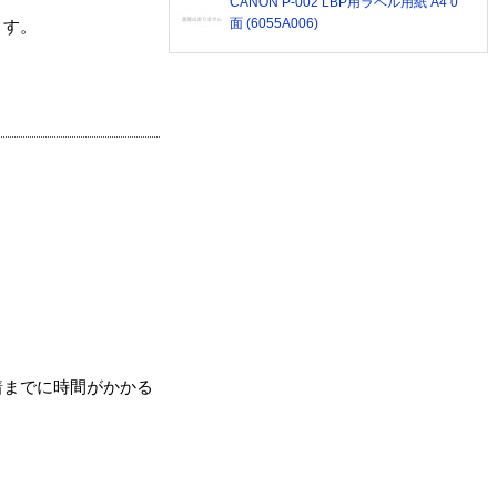
CANON P-002 LBP用ラベル用紙 A4 0
面 (6055A006)
ます。
着までに時間がかかる