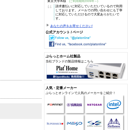
東京大学/K様
(ご利用期間2009年～)
“
請求書払いに対応していただいているので利用
しております。メールでの問い合わせにも丁寧
に対応していただけるので大変ありがたいで
す。
あなたの声をお寄せください!
公式アカウント / ページ
ぷらっとホーム社製品
当社ブランドの製品情報はこちら
人気・定番メーカー
ぷらっとオンラインで人気のメーカーをご紹介！