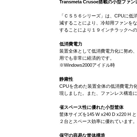
Transmeta Crusoe搭載の小型ファンレス
「ＣＳ５６シリーズ」は、CPUに低消費
減することにより、冷却用ファンをなくすと
することにより１９インチラックへ
低消費電力
装置全体として低消費電力化に努め、ノ
用でも非常に経済的です。
※Windows2000アイドル時
静粛性
CPUを含めた装置全体の低消費電力
現しました。また、ファンレス構造
省スペース性に優れた小型筐体
筐体サイズを145 W x240 D x
２台とスペース効率に優れています
保守の容易な筐体構造