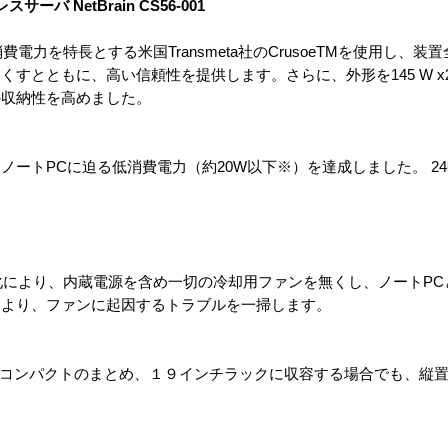
サーバ NetBrain CS56-001
電力を特長とする米国Transmeta社のCrusoeTMを使用し、装
ともに、高い信頼性を提供します。さらに、外形を145 W x240 D
の収納性を高めました。
ートPCに迫る低消費電力（約20W以下※）を達成しました。 24
化により、内蔵電源を含め一切の冷却用ファンを無くし、ノートPC
により、ファンに起因するトラブルを一掃します。
220 H とコンパクトのまとめ、１９インチラックに収容する場合でも、
。