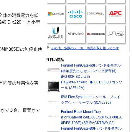
置全体の消費電力を低
 x220 H と小型
その他、多数のメーカー商品を取り扱ってます
時間365日の無停止使
注目の商品
Fortinet FortiGate-60Fバンドルモデル
(初年度先出しセンドバック保守付)
(FG-60F-BDL-US)
Hewlett-Packard HP LCD 8500 コンソ
と同等の静粛性を実
ール (AF642A)
IBM Flex System コンソール・ブレイ
クアウト・ケーブル (81Y5286)
縦置きで３台、横置きで
Fortinet Rack Mount Tray
(FortiGate40F/50E/60E/60F/61F/80E/8
0F/FS-108E) (SP-RACKTRAY-02)
Fortinet FortiGate-80F バンドルモデル