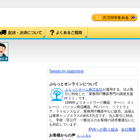
Tweets by platonline
ぷらっとオンラインについて
ぷらっとホーム株式会社
が運用する、法人取
引に特化した「業務用IT機器専門の調達支援
サイト」です。
1999年よりネットワーク機器、サーバ、スト
レージ、パソコン周辺機器、PCパーツ、ソフトウェ
ア、ライセンスなど、業務用IT機器中心に販売。品揃え
は業界トップクラスの約5.5万点です。法人取引に特化
し、学校・官公庁・一般法人のお客様の請求書後払いに
も対応しています。
IPv6への取り組み
会社概要
お客様からの声
もっと見る