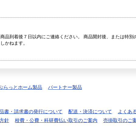
商品到着後７日以内にご連絡ください。 商品開封後、または特別
たしかねます。
ぷらっとホーム製品
パートナー製品
品書・請求書の発行について
配送・決済について
よくあ
方針
校費・公費・科研費払い取引のご案内
売掛取引のご