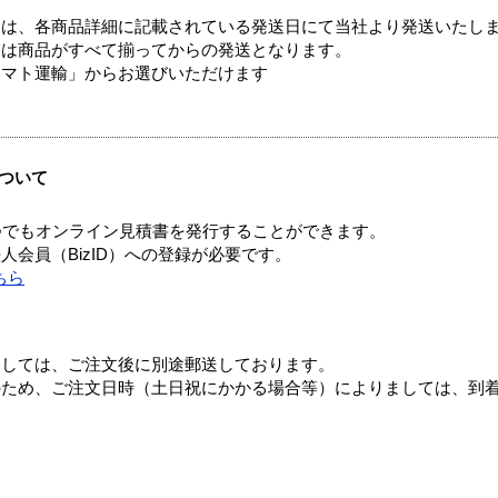
ては、各商品詳細に記載されている発送日にて当社より発送いたし
送は商品がすべて揃ってからの発送となります。
ヤマト運輸」からお選びいただけます
ついて
つでもオンライン見積書を発行することができます。
会員（BizID）への登録が必要です。
ちら
ましては、ご注文後に別途郵送しております。
のため、ご注文日時（土日祝にかかる場合等）によりましては、到