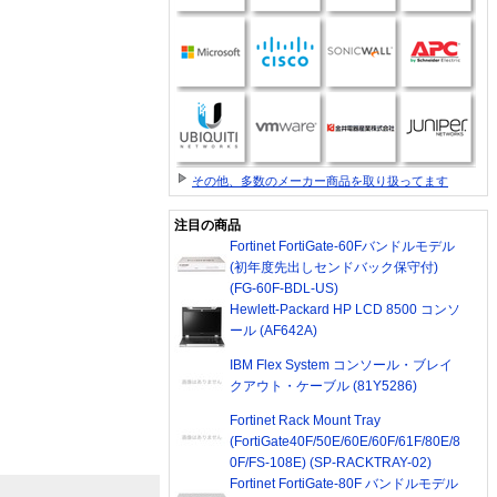
その他、多数のメーカー商品を取り扱ってます
注目の商品
Fortinet FortiGate-60Fバンドルモデル
(初年度先出しセンドバック保守付)
(FG-60F-BDL-US)
Hewlett-Packard HP LCD 8500 コンソ
ール (AF642A)
IBM Flex System コンソール・ブレイ
クアウト・ケーブル (81Y5286)
Fortinet Rack Mount Tray
(FortiGate40F/50E/60E/60F/61F/80E/8
0F/FS-108E) (SP-RACKTRAY-02)
Fortinet FortiGate-80F バンドルモデル