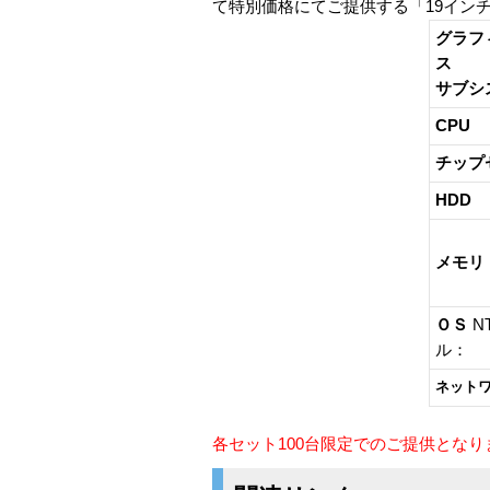
て特別価格にてご提供する「19イン
グラフ
ス
サブシ
CPU
チップ
HDD
メモリ
ＯＳ
N
ル：
ネット
各セット100台限定でのご提供とな