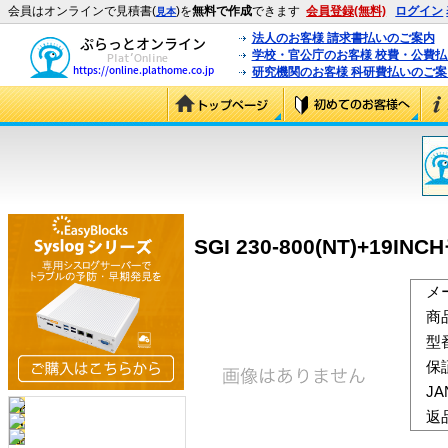
会員はオンラインで見積書(
)を
無料で作成
できます
会員登録(無料)
ログイン
見本
法人のお客様 請求書払いのご案内
学校・官公庁のお客様 校費・公費
研究機関のお客様 科研費払いのご案
SGI 230-800(NT)+19
メ
商
型
保
J
返