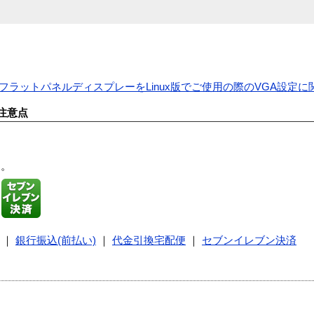
onと1600SWフラットパネルディスプレーをLinux版でご使用の際のVGA設
注意点
す。
｜
銀行振込(前払い)
｜
代金引換宅配便
｜
セブンイレブン決済