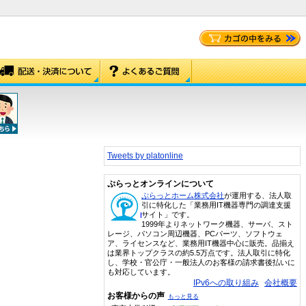
Tweets by platonline
ぷらっとオンラインについて
ぷらっとホーム株式会社
が運用する、法人取
引に特化した「業務用IT機器専門の調達支援
サイト」です。
1999年よりネットワーク機器、サーバ、スト
レージ、パソコン周辺機器、PCパーツ、ソフトウェ
ア、ライセンスなど、業務用IT機器中心に販売。品揃え
は業界トップクラスの約5.5万点です。法人取引に特化
し、学校・官公庁・一般法人のお客様の請求書後払いに
も対応しています。
IPv6への取り組み
会社概要
お客様からの声
もっと見る