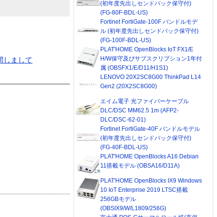
(初年度先出しセンドバック保守付)
(FG-80F-BDL-US)
Fortinet FortiGate-100F バンドルモデ
ル (初年度先出しセンドバック保守付)
(FG-100F-BDL-US)
PLAT'HOME OpenBlocks IoT FX1/E
H/W保守及びサブスクリプション1年付
定に関しまして
属 (OBSFX1/E/D11/H1S1)
LENOVO 20X2SC8G00 ThinkPad L14
Gen2 (20X2SC8G00)
エイム電子 光ファイバーケーブル
DLC/DSC MM62.5 1m (AFP2-
DLC/DSC-62-01)
Fortinet FortiGate-40F バンドルモデル
(初年度先出しセンドバック保守付)
(FG-40F-BDL-US)
PLAT'HOME OpenBlocks A16 Debian
11搭載モデル (OBSA16/D11A)
PLAT'HOME OpenBlocks IX9 Windows
10 IoT Enterprise 2019 LTSC搭載
256GBモデル
(OBSIX9/W/L1809/256G)