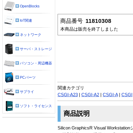
OpenBlocks
商品番号
11810308
IoT関連
本商品は販売を終了しました
ネットワーク
サーバ・ストレージ
パソコン・周辺機器
PCパーツ
関連カテゴリ
サプライ
CSGI-A23
|
CSGI-A2
|
CSGI-A
|
CSGI
ソフト・ライセンス
商品説明
Silicon GraphicsR Visua