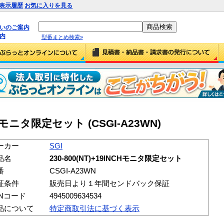
表示履歴
お気に入りを見る
払いのご案内
内
型番まとめ検索»
INCHモニタ限定セット (CSGI-A23WN)
ーカー
SGI
品名
230-800(NT)+19INCHモニタ限定セット
番
CSGI-A23WN
証条件
販売日より１年間センドバック保証
ANコード
4945009634534
品について
特定商取引法に基づく表示