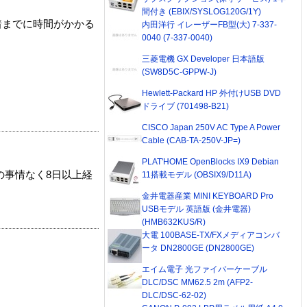
間付き (EBIX/SYSLOG120G/1Y)
着までに時間がかかる
内田洋行 イレーザーFB型(大) 7-337-
0040 (7-337-0040)
三菱電機 GX Developer 日本語版
(SW8D5C-GPPW-J)
Hewlett-Packard HP 外付けUSB DVD
ドライブ (701498-B21)
CISCO Japan 250V AC Type A Power
Cable (CAB-TA-250V-JP=)
PLAT'HOME OpenBlocks IX9 Debian
の事情なく8日以上経
11搭載モデル (OBSIX9/D11A)
金井電器産業 MINI KEYBOARD Pro
USBモデル 英語版 (金井電器)
(HMB632KUS/R)
大電 100BASE-TX/FXメディアコンバ
ータ DN2800GE (DN2800GE)
エイム電子 光ファイバーケーブル
DLC/DSC MM62.5 2m (AFP2-
DLC/DSC-62-02)