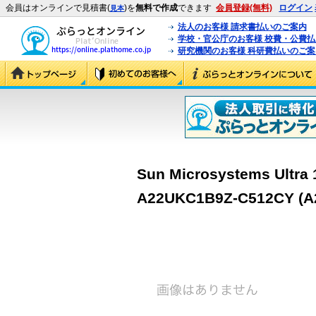
会員はオンラインで見積書(
)を
無料で作成
できます
会員登録(無料)
ログイン
見本
法人のお客様 請求書払いのご案内
学校・官公庁のお客様 校費・公費
研究機関のお客様 科研費払いのご案
Sun Microsystems Ultra 
A22UKC1B9Z-C512CY (A