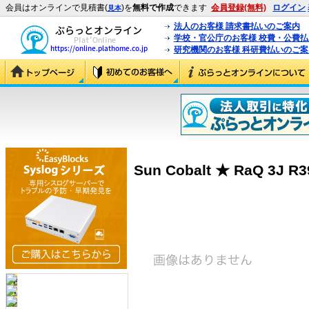
会員はオンラインで見積書(
)を
無料で作成
できます
会員登録(無料)
ログイン
見本
法人のお客様 請求書払いのご案内
学校・官公庁のお客様 校費・公費
研究機関のお客様 科研費払いのご案
Sun Cobalt ★ RaQ 3J R39