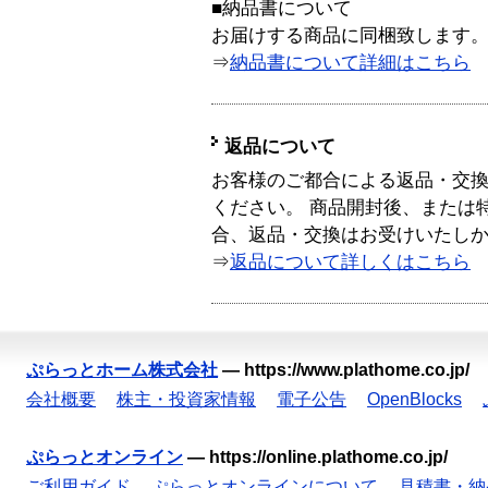
■納品書について
お届けする商品に同梱致します
⇒
納品書について詳細はこちら
返品について
お客様のご都合による返品・交
ください。 商品開封後、または
合、返品・交換はお受けいたし
⇒
返品について詳しくはこちら
ぷらっとホーム株式会社
—
https://www.plathome.co.jp/
会社概要
株主・投資家情報
電子公告
OpenBlocks
ぷらっとオンライン
—
https://online.plathome.co.jp/
ご利用ガイド
ぷらっとオンラインについて
見積書・納