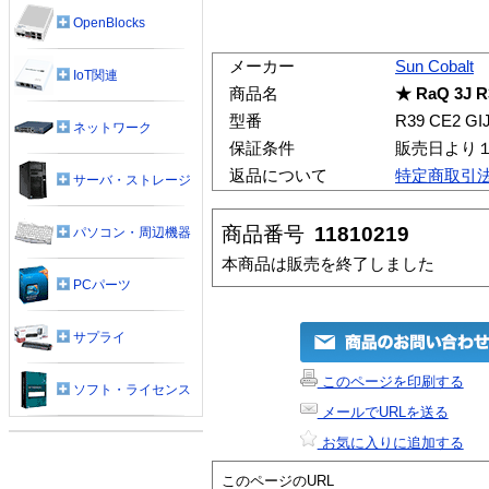
OpenBlocks
メーカー
Sun Cobalt
IoT関連
商品名
★ RaQ 3J R
型番
R39 CE2 GI
ネットワーク
保証条件
販売日より
返品について
特定商取引
サーバ・ストレージ
商品番号
11810219
パソコン・周辺機器
本商品は販売を終了しました
PCパーツ
サプライ
このページを印刷する
ソフト・ライセンス
メールでURLを送る
お気に入りに追加する
このページのURL