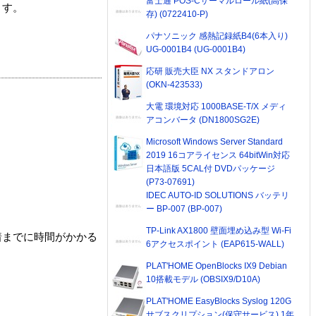
富士通 POS-Cサーマルロール紙(高保
ます。
存) (0722410-P)
パナソニック 感熱記録紙B4(6本入り)
UG-0001B4 (UG-0001B4)
応研 販売大臣 NX スタンドアロン
(OKN-423533)
大電 環境対応 1000BASE-T/X メディ
アコンバータ (DN1800SG2E)
Microsoft Windows Server Standard
2019 16コアライセンス 64bitWin対応
日本語版 5CAL付 DVDパッケージ
(P73-07691)
IDEC AUTO-ID SOLUTIONS バッテリ
ー BP-007 (BP-007)
TP-Link AX1800 壁面埋め込み型 Wi-Fi
着までに時間がかかる
6アクセスポイント (EAP615-WALL)
PLAT'HOME OpenBlocks IX9 Debian
10搭載モデル (OBSIX9/D10A)
PLAT'HOME EasyBlocks Syslog 120G
サブスクリプション(保守サービス) 1年