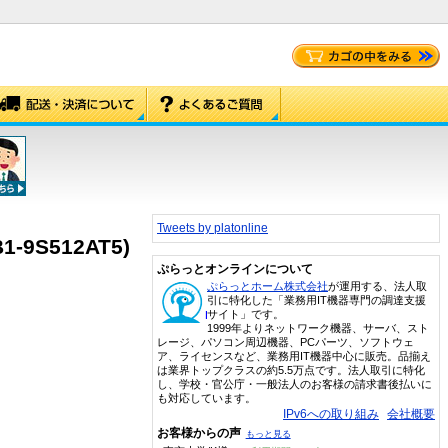
Tweets by platonline
B1-9S512AT5)
ぷらっとオンラインについて
ぷらっとホーム株式会社
が運用する、法人取
引に特化した「業務用IT機器専門の調達支援
サイト」です。
1999年よりネットワーク機器、サーバ、スト
レージ、パソコン周辺機器、PCパーツ、ソフトウェ
ア、ライセンスなど、業務用IT機器中心に販売。品揃え
は業界トップクラスの約5.5万点です。法人取引に特化
し、学校・官公庁・一般法人のお客様の請求書後払いに
も対応しています。
IPv6への取り組み
会社概要
お客様からの声
もっと見る