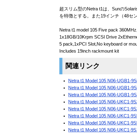
超スリム型のNetra t1は、Sunの
を特徴とする。また19インチ（48セ
Netra t1 model 105 Five pack 360M
1x18GB/10Krpm SCSI Drive 2xEthernet
5 pack,1xPCI Slot,No keyboard or mou
Includes 19inch rackmount kit
関連リンク
Netra t1 Model 105 N06-UGB1-9
Netra t1 Model 105 N06-UGB1-9
Netra t1 Model 105 N06-UGB1-9
Netra t1 Model 105 N06-UKC1-9
Netra t1 Model 105 N06-UKC1-9
Netra t1 Model 105 N06-UKC1-9
Netra t1 Model 105 N06-UKC1-9
Netra t1 Model 105 N06-UKC1-9