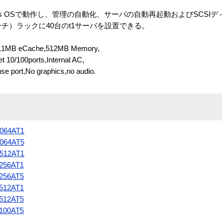
Solaris OSで動作し、管理の自動化、サーバの自動再起動およびSCS
ンチ）ラックに40台のt1サーバを設置できる。
Hz,1MB eCache,512MB Memory,
 10/100ports,Internal AC,
se port,No graphics,no audio.
S064AT1
S064AT5
S512AT1
S256AT1
S256AT5
S512AT1
S512AT5
S100AT5