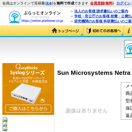
会員はオンラインで見積書(
)を
無料で作成
できます
会員登録(無料)
ログイン
見本
法人のお客様 請求書払いのご案内
学校・官公庁のお客様 校費・公費
研究機関のお客様 科研費払いのご案
Sun Microsystems Netra
メ
商
型
保
返