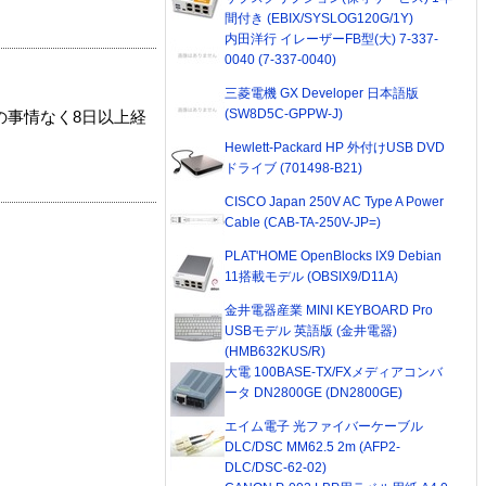
間付き (EBIX/SYSLOG120G/1Y)
内田洋行 イレーザーFB型(大) 7-337-
0040 (7-337-0040)
三菱電機 GX Developer 日本語版
(SW8D5C-GPPW-J)
の事情なく8日以上経
Hewlett-Packard HP 外付けUSB DVD
ドライブ (701498-B21)
CISCO Japan 250V AC Type A Power
Cable (CAB-TA-250V-JP=)
PLAT'HOME OpenBlocks IX9 Debian
11搭載モデル (OBSIX9/D11A)
金井電器産業 MINI KEYBOARD Pro
USBモデル 英語版 (金井電器)
(HMB632KUS/R)
大電 100BASE-TX/FXメディアコンバ
ータ DN2800GE (DN2800GE)
エイム電子 光ファイバーケーブル
DLC/DSC MM62.5 2m (AFP2-
DLC/DSC-62-02)