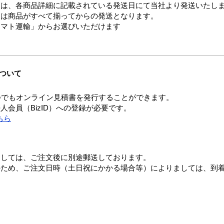
ては、各商品詳細に記載されている発送日にて当社より発送いたし
送は商品がすべて揃ってからの発送となります。
ヤマト運輸」からお選びいただけます
ついて
つでもオンライン見積書を発行することができます。
会員（BizID）への登録が必要です。
ちら
ましては、ご注文後に別途郵送しております。
のため、ご注文日時（土日祝にかかる場合等）によりましては、到