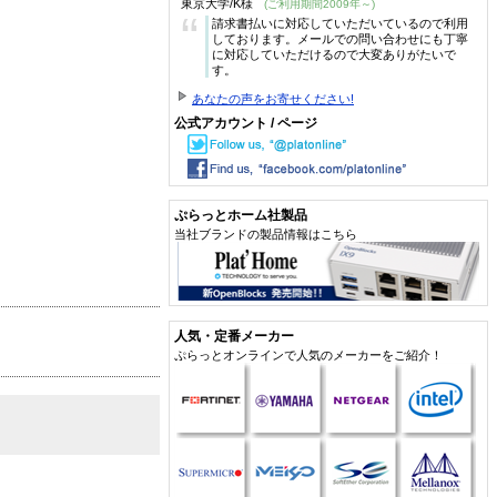
東京大学/K様
(ご利用期間2009年～)
“
請求書払いに対応していただいているので利用
しております。メールでの問い合わせにも丁寧
に対応していただけるので大変ありがたいで
す。
あなたの声をお寄せください!
公式アカウント / ページ
ぷらっとホーム社製品
当社ブランドの製品情報はこちら
人気・定番メーカー
ぷらっとオンラインで人気のメーカーをご紹介！