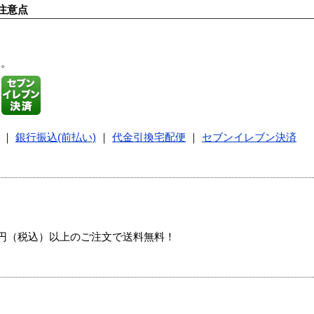
注意点
す。
｜
銀行振込(前払い)
｜
代金引換宅配便
｜
セブンイレブン決済
00円（税込）以上のご注文で送料無料！