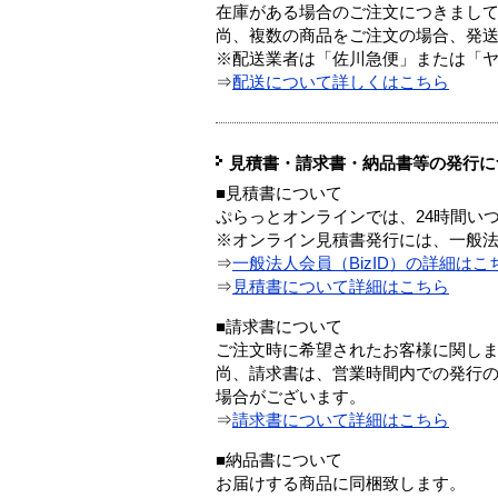
在庫がある場合のご注文につきまし
尚、複数の商品をご注文の場合、発
※配送業者は「佐川急便」または「
⇒
配送について詳しくはこちら
見積書・請求書・納品書等の発行に
■見積書について
ぷらっとオンラインでは、24時間い
※オンライン見積書発行には、一般法人
⇒
一般法人会員（BizID）の詳細はこ
⇒
見積書について詳細はこちら
■請求書について
ご注文時に希望されたお客様に関し
尚、請求書は、営業時間内での発行
場合がございます。
⇒
請求書について詳細はこちら
■納品書について
お届けする商品に同梱致します。