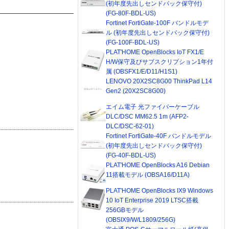
(初年度先出しセンドバック保守付)
(FG-80F-BDL-US)
Fortinet FortiGate-100F バンドルモデ
ル (初年度先出しセンドバック保守付)
(FG-100F-BDL-US)
PLAT'HOME OpenBlocks IoT FX1/E
H/W保守及びサブスクリプション1年付
属 (OBSFX1/E/D11/H1S1)
LENOVO 20X2SC8G00 ThinkPad L14
Gen2 (20X2SC8G00)
エイム電子 光ファイバーケーブル
DLC/DSC MM62.5 1m (AFP2-
DLC/DSC-62-01)
Fortinet FortiGate-40F バンドルモデル
(初年度先出しセンドバック保守付)
(FG-40F-BDL-US)
PLAT'HOME OpenBlocks A16 Debian
11搭載モデル (OBSA16/D11A)
PLAT'HOME OpenBlocks IX9 Windows
10 IoT Enterprise 2019 LTSC搭載
256GBモデル
(OBSIX9/W/L1809/256G)