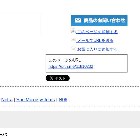
このページを印刷する
メールでURLを送る
お気に入りに追加する
このページのURL
https://plth.me/11810202
|
Netra
|
Sun Microsystems
|
N06
ーバ