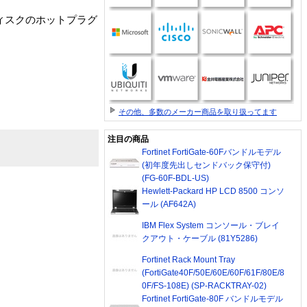
Iディスクのホットプラグ
その他、多数のメーカー商品を取り扱ってます
注目の商品
Fortinet FortiGate-60Fバンドルモデル
(初年度先出しセンドバック保守付)
(FG-60F-BDL-US)
Hewlett-Packard HP LCD 8500 コンソ
ール (AF642A)
IBM Flex System コンソール・ブレイ
クアウト・ケーブル (81Y5286)
Fortinet Rack Mount Tray
(FortiGate40F/50E/60E/60F/61F/80E/8
0F/FS-108E) (SP-RACKTRAY-02)
Fortinet FortiGate-80F バンドルモデル