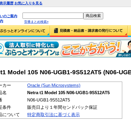
表示履歴
お気に入りを見る
払いのご案内
内
型番まとめ検索»
 t1 Model 105 N06-UGB1-9S512AT5 (N06-UG
ーカー
Oracle (Sun Microsystems)
品名
Netra t1 Model 105 N06-UGB1-9S512AT5
番
N06-UGB1-9S512AT5
証条件
販売日より１年間センドバック保証
品について
特定商取引法に基づく表示