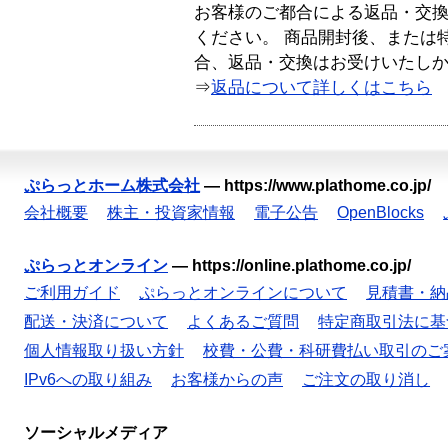
お客様のご都合による返品・交
ください。 商品開封後、または
合、返品・交換はお受けいたし
⇒
返品について詳しくはこちら
ぷらっとホーム株式会社
—
https://www.plathome.co.jp/
会社概要
株主・投資家情報
電子公告
OpenBlocks
ぷらっとオンライン
—
https://online.plathome.co.jp/
ご利用ガイド
ぷらっとオンラインについて
見積書・納
配送・決済について
よくあるご質問
特定商取引法に基
個人情報取り扱い方針
校費・公費・科研費払い取引のご
IPv6への取り組み
お客様からの声
ご注文の取り消し
ソーシャルメディア