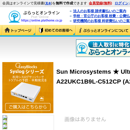
会員はオンラインで見積書(
)を
無料で作成
できます
会員登録(無料)
ログイン
見本
法人のお客様 請求書払いのご案内
学校・官公庁のお客様 校費・公費
研究機関のお客様 科研費払いのご案
Sun Microsystems ★ Ult
A22UKC1B9L-C512CP (A