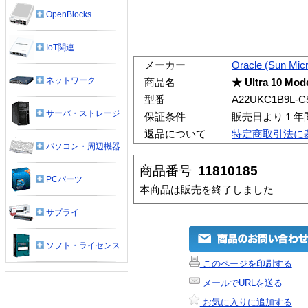
OpenBlocks
IoT関連
メーカー
Oracle (Sun Mic
ネットワーク
商品名
★ Ultra 10 Mo
型番
A22UKC1B9L-C
サーバ・ストレージ
保証条件
販売日より１年
返品について
特定商取引法に
パソコン・周辺機器
商品番号
11810185
PCパーツ
本商品は販売を終了しました
サプライ
ソフト・ライセンス
このページを印刷する
メールでURLを送る
お気に入りに追加する