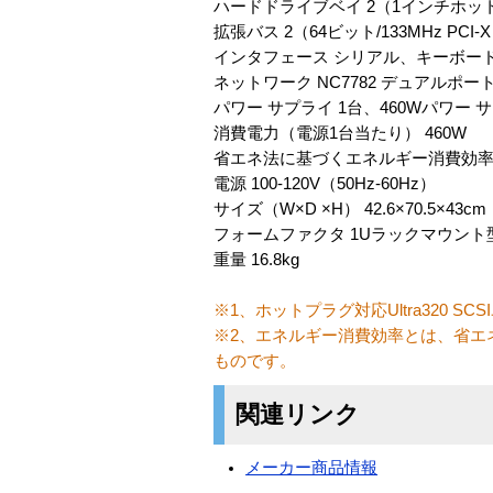
ハードドライブベイ 2（1インチホッ
拡張バス 2（64ビット/133MHz PCI-X
インタフェース シリアル、キーボード、マ
ネットワーク NC7782 デュアルポートPCI-
パワー サプライ 1台、460Wパワ
消費電力（電源1台当たり） 460W
省エネ法に基づくエネルギー消費効率※2
電源 100-120V（50Hz-60Hz）
サイズ（W×D ×H） 42.6×70.5×43cm
フォームファクタ 1Uラックマウント
重量 16.8kg
※1、ホットプラグ対応Ultra320
※2、エネルギー消費効率とは、省エ
ものです。
関連リンク
メーカー商品情報