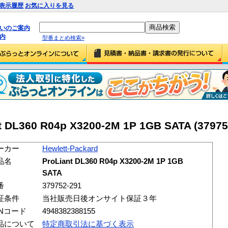
表示履歴
お気に入りを見る
払いのご案内
内
型番まとめ検索»
nt DL360 R04p X3200-2M 1P 1GB SATA (37975
ーカー
Hewlett-Packard
品名
ProLiant DL360 R04p X3200-2M 1P 1GB
SATA
番
379752-291
証条件
当社販売日後オンサイト保証３年
ANコード
4948382388155
品について
特定商取引法に基づく表示