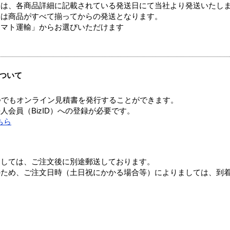
ては、各商品詳細に記載されている発送日にて当社より発送いたし
送は商品がすべて揃ってからの発送となります。
ヤマト運輸」からお選びいただけます
ついて
つでもオンライン見積書を発行することができます。
会員（BizID）への登録が必要です。
ちら
ましては、ご注文後に別途郵送しております。
のため、ご注文日時（土日祝にかかる場合等）によりましては、到