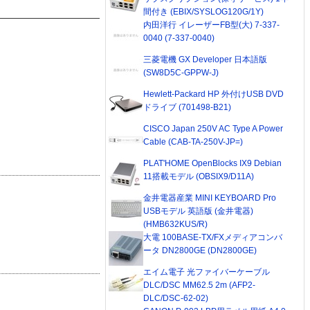
間付き (EBIX/SYSLOG120G/1Y)
内田洋行 イレーザーFB型(大) 7-337-
0040 (7-337-0040)
三菱電機 GX Developer 日本語版
(SW8D5C-GPPW-J)
Hewlett-Packard HP 外付けUSB DVD
ドライブ (701498-B21)
CISCO Japan 250V AC Type A Power
Cable (CAB-TA-250V-JP=)
PLAT'HOME OpenBlocks IX9 Debian
11搭載モデル (OBSIX9/D11A)
金井電器産業 MINI KEYBOARD Pro
USBモデル 英語版 (金井電器)
(HMB632KUS/R)
大電 100BASE-TX/FXメディアコンバ
ータ DN2800GE (DN2800GE)
エイム電子 光ファイバーケーブル
DLC/DSC MM62.5 2m (AFP2-
DLC/DSC-62-02)