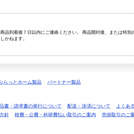
商品到着後７日以内にご連絡ください。 商品開封後、または特別
たしかねます。
ぷらっとホーム製品
パートナー製品
品書・請求書の発行について
配送・決済について
よくあ
方針
校費・公費・科研費払い取引のご案内
売掛取引のご