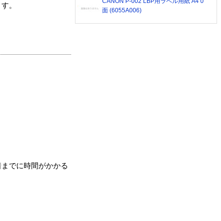
CANON P-002 LBP用ラベル用紙 A4 0
ます。
面 (6055A006)
着までに時間がかかる