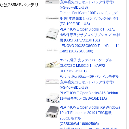
(初年度先出しセンドバック保守付)
たは256MBバッテリ
(FG-80F-BDL-US)
Fortinet FortiGate-100F バンドルモデ
ル (初年度先出しセンドバック保守付)
(FG-100F-BDL-US)
PLAT'HOME OpenBlocks IoT FX1/E
H/W保守及びサブスクリプション1年付
属 (OBSFX1/E/D11/H1S1)
LENOVO 20X2SC8G00 ThinkPad L14
Gen2 (20X2SC8G00)
エイム電子 光ファイバーケーブル
DLC/DSC MM62.5 1m (AFP2-
DLC/DSC-62-01)
Fortinet FortiGate-40F バンドルモデル
(初年度先出しセンドバック保守付)
(FG-40F-BDL-US)
PLAT'HOME OpenBlocks A16 Debian
11搭載モデル (OBSA16/D11A)
PLAT'HOME OpenBlocks IX9 Windows
10 IoT Enterprise 2019 LTSC搭載
256GBモデル
(OBSIX9/W/L1809/256G)