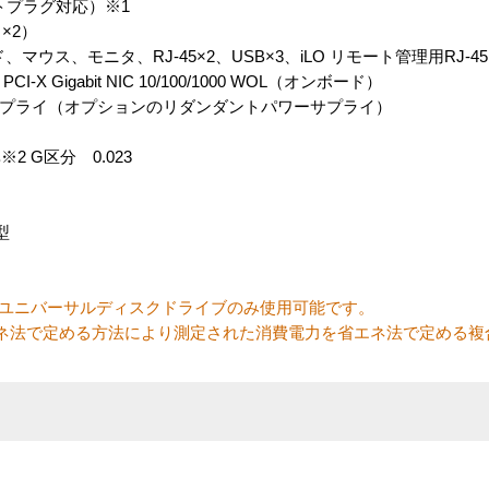
トプラグ対応）※1
 ×2）
ウス、モニタ、RJ-45×2、USB×3、iLO リモート管理用RJ-45
X Gigabit NIC 10/100/1000 WOL（オンボード）
ー サプライ（オプションのリダンダントパワーサプライ）
 G区分 0.023
型
 SCSIユニバーサルディスクドライブのみ使用可能です。
ネ法で定める方法により測定された消費電力を省エネ法で定める複