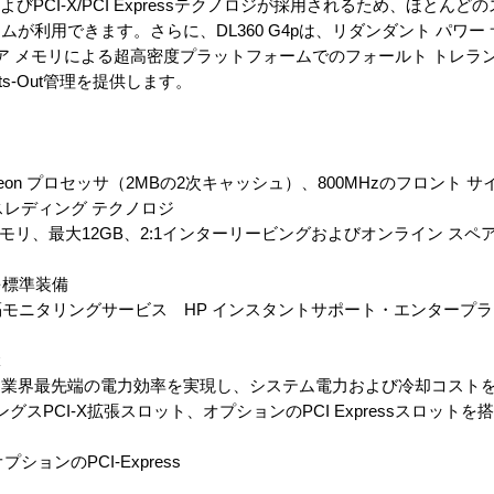
およびPCI-X/PCI Expressテクノロジが採用されるため、ほとんど
が利用できます。さらに、DL360 G4pは、リダンダント パワー
ア メモリによる超高密度プラットフォームでのフォールト トレラン
s-Out管理を提供します。
Xeon プロセッサ（2MBの2次キャッシュ）、800MHzのフロント サ
スレディング テクノロジ
CCメモリ、最大12GB、2:1インターリービングおよびオンライン ス
理を標準装備
隔モニタリングサービス HP インスタントサポート・エンタープ
k
、業界最先端の電力効率を実現し、システム電力および冷却コスト
スPCI-X拡張スロット、オプションのPCI Expressスロットを
ションのPCI-Express