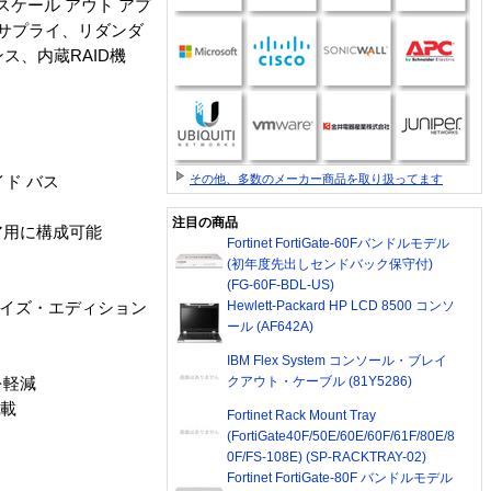
のスケール アウト アプ
 サプライ、リダンダ
ス、内蔵RAID機
その他、多数のメーカー商品を取り扱ってます
イド バス
注目の商品
ペア用に構成可能
Fortinet FortiGate-60Fバンドルモデル
(初年度先出しセンドバック保守付)
(FG-60F-BDL-US)
Hewlett-Packard HP LCD 8500 コンソ
ライズ・エディション
ール (AF642A)
IBM Flex System コンソール・ブレイ
クアウト・ケーブル (81Y5286)
を軽減
搭載
Fortinet Rack Mount Tray
(FortiGate40F/50E/60E/60F/61F/80E/8
0F/FS-108E) (SP-RACKTRAY-02)
Fortinet FortiGate-80F バンドルモデル