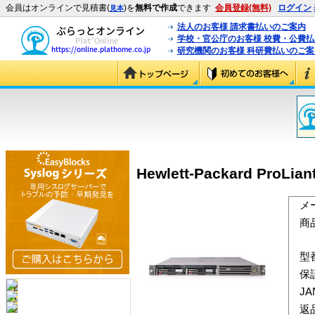
会員はオンラインで見積書(
)を
無料で作成
できます
会員登録(無料)
ログイン
見本
法人のお客様 請求書払いのご案内
学校・官公庁のお客様 校費・公費
研究機関のお客様 科研費払いのご案
Hewlett-Packard ProLia
メ
商
型
保
J
返