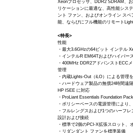
Xeonプロセッサ、DDR2 SDRAM、
リケーションに最適な、高性能システム
ント ファン、およびオンライン スペ
能、ならびにフル機能のリモートLight
<特長>
性能
・最大3.6GHzの64ビット インテル 
・インテルR EM64Tおよびハイパー
・400MHz DDR2アドバンストE
管理
・内蔵Lights-Out（iLO）による管
・ハードウェア製品の無償24時間遠
HP ISEE に対応
・ProLiant Essentials Foundation Pac
・ポリシーベースの電源管理により
・フルレングスおよび1つのハーフレング
設計および接続
・標準で2個のPCI-X拡張スロット、オプ
・リダンダント ファンを標準装備