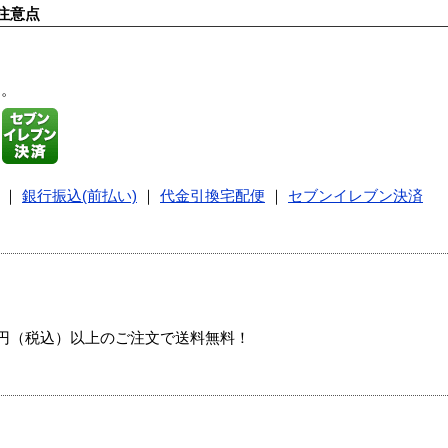
注意点
す。
｜
銀行振込(前払い)
｜
代金引換宅配便
｜
セブンイレブン決済
00円（税込）以上のご注文で送料無料！