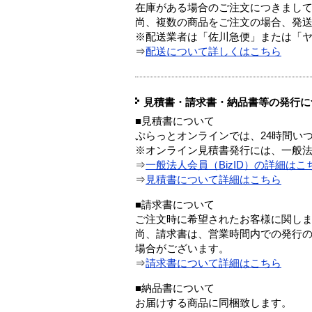
在庫がある場合のご注文につきまし
尚、複数の商品をご注文の場合、発
※配送業者は「佐川急便」または「
⇒
配送について詳しくはこちら
見積書・請求書・納品書等の発行に
■見積書について
ぷらっとオンラインでは、24時間い
※オンライン見積書発行には、一般法人
⇒
一般法人会員（BizID）の詳細はこ
⇒
見積書について詳細はこちら
■請求書について
ご注文時に希望されたお客様に関し
尚、請求書は、営業時間内での発行
場合がございます。
⇒
請求書について詳細はこちら
■納品書について
お届けする商品に同梱致します。