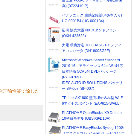
富士通 POS-Cサーマルロール紙(高保
存) (0722410-P)
パナソニック 感熱記録紙B4(6本入り)
UG-0001B4 (UG-0001B4)
応研 販売大臣 NX スタンドアロン
(OKN-423533)
大電 環境対応 1000BASE-T/X メディ
アコンバータ (DN1800SG2E)
Microsoft Windows Server Standard
2019 16コアライセンス 64bitWin対応
日本語版 5CAL付 DVDパッケージ
(P73-07691)
IDEC AUTO-ID SOLUTIONS バッテリ
ー BP-007 (BP-007)
合理論性能で除した
TP-Link AX1800 壁面埋め込み型 Wi-Fi
6アクセスポイント (EAP615-WALL)
PLAT'HOME OpenBlocks IX9 Debian
10搭載モデル (OBSIX9/D10A)
PLAT'HOME EasyBlocks Syslog 120G
サブスクリプション(保守サービス) 1年