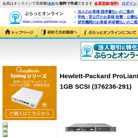
会員はオンラインで見積書(
)を
無料で作成
できます
会員登録(無料)
ログイン
見本
法人のお客様 請求書払いのご案内
学校・官公庁のお客様 校費・公費
研究機関のお客様 科研費払いのご案
Hewlett-Packard ProLia
1GB SCSI (376236-291)