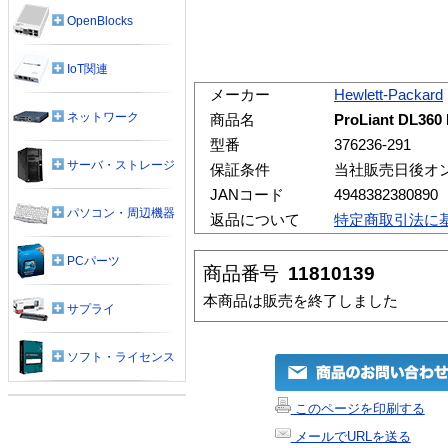
OpenBlocks
IoT関連
メーカー
Hewlett-Packard
ネットワーク
商品名
ProLiant DL360
型番
376236-291
サーバ・ストレージ
保証条件
当社販売日後オ
JANコード
4948382380890
パソコン・周辺機器
返品について
特定商取引法に
PCパーツ
商品番号
11810139
本商品は販売を終了しました
サプライ
ソフト・ライセンス
このページを印刷する
メールでURLを送る