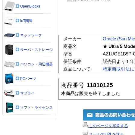
OpenBlocks
IoT関連
ネットワーク
メーカー
Oracle (Sun Mi
商品名
★ Ultra 5 Mod
サーバ・ストレージ
型番
A21UGE1B9P-
保証条件
販売日より１年
パソコン・周辺機器
返品について
特定商取引法に
PCパーツ
商品番号
11810125
本商品は販売を終了しました
サプライ
ソフト・ライセンス
このページを印刷する
メールでURLを送る