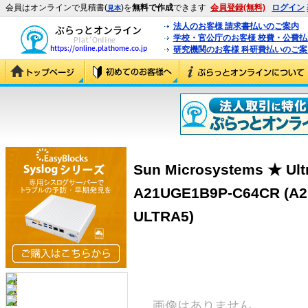
会員はオンラインで見積書(
)を
無料で作成
できます
会員登録(無料)
ログイン
見本
法人のお客様 請求書払いのご案内
学校・官公庁のお客様 校費・公費
研究機関のお客様 科研費払いのご案
Sun Microsystems ★ Ult
A21UGE1B9P-C64CR (A
ULTRA5)