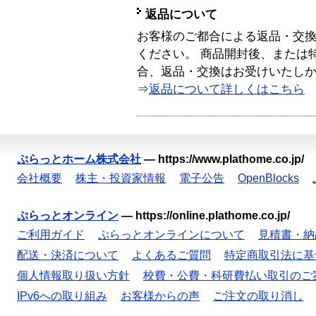
返品について
お客様のご都合による返品・交
ください。 商品開封後、または
合、返品・交換はお受けいたし
⇒
返品について詳しくはこちら
ぷらっとホーム株式会社
—
https://www.plathome.co.jp/
会社概要
株主・投資家情報
電子公告
OpenBlocks
ぷらっとオンライン
—
https://online.plathome.co.jp/
ご利用ガイド
ぷらっとオンラインについて
見積書・納
配送・決済について
よくあるご質問
特定商取引法に基
個人情報取り扱い方針
校費・公費・科研費払い取引のご
IPv6への取り組み
お客様からの声
ご注文の取り消し