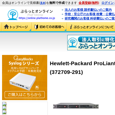
会員はオンラインで見積書(
)を
無料で作成
できます
会員登録(無料)
ログイン
見本
法人のお客様 請求書払いのご案内
学校・官公庁のお客様 校費・公費
研究機関のお客様 科研費払いのご案
Hewlett-Packard ProLia
(372709-291)