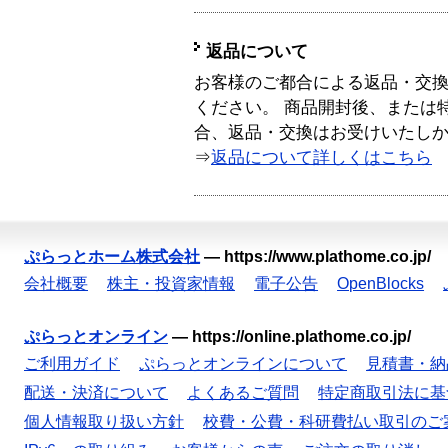
返品について
お客様のご都合による返品・交
ください。 商品開封後、または
合、返品・交換はお受けいたし
⇒
返品について詳しくはこちら
ぷらっとホーム株式会社
—
https://www.plathome.co.jp/
会社概要
株主・投資家情報
電子公告
OpenBlocks
ぷらっとオンライン
—
https://online.plathome.co.jp/
ご利用ガイド
ぷらっとオンラインについて
見積書・納
配送・決済について
よくあるご質問
特定商取引法に基
個人情報取り扱い方針
校費・公費・科研費払い取引のご