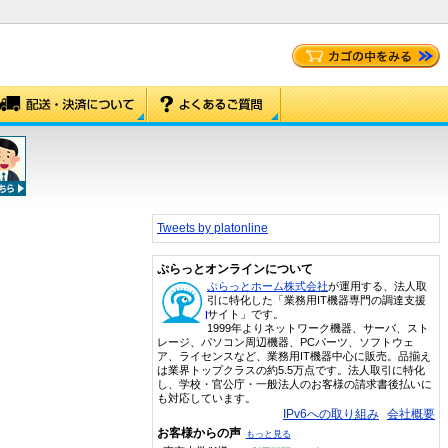
Tweets by platonline
ぷらっとオンラインについて
ぷらっとホーム株式会社
が運用する、法人取
引に特化した「業務用IT機器専門の調達支援
サイト」です。
1999年よりネットワーク機器、サーバ、スト
レージ、パソコン周辺機器、PCパーツ、ソフトウェ
ア、ライセンスなど、業務用IT機器中心に販売。品揃え
は業界トップクラスの約5.5万点です。法人取引に特化
し、学校・官公庁・一般法人のお客様の請求書後払いに
も対応しています。
IPv6への取り組み
会社概要
お客様からの声
もっと見る