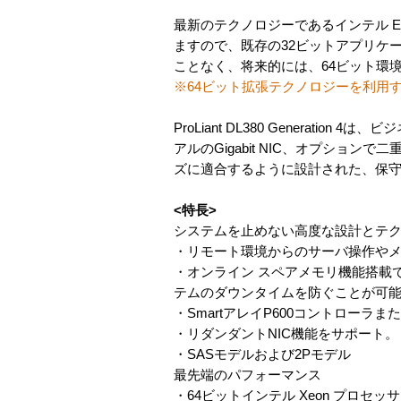
最新のテクノロジーであるインテル E
ますので、既存の32ビットアプリケ
ことなく、将来的には、64ビット環
※64ビット拡張テクノロジーを利用す
ProLiant DL380 Genera
アルのGigabit NIC、オプシ
ズに適合するように設計された、保
<特長>
システムを止めない高度な設計とテ
・リモート環境からのサーバ操作やメンテ
・オンライン スペアメモリ機能搭載
テムのダウンタイムを防ぐことが可
・SmartアレイP600コントローラまたはSm
・リダンダントNIC機能をサポート。
・SASモデルおよび2Pモデル
最先端のパフォーマンス
・64ビットインテル Xeon プロセッサ