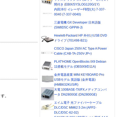
間付き (EBIX/SYSLOG120G/1Y)
内田洋行 イレーザーFB型(大) 7-337-
0040 (7-337-0040)
三菱電機 GX Developer 日本語版
(SW8D5C-GPPW-J)
Hewlett-Packard HP 外付けUSB DVD
ドライブ (701498-B21)
CISCO Japan 250V AC Type A Power
Cable (CAB-TA-250V-JP=)
PLAT'HOME OpenBlocks IX9 Debian
11搭載モデル (OBSIX9/D11A)
金井電器産業 MINI KEYBOARD Pro
USBモデル 英語版 (金井電器)
(HMB632KUS/R)
大電 100BASE-TX/FXメディアコンバ
ータ DN2800GE (DN2800GE)
ます。
エイム電子 光ファイバーケーブル
DLC/DSC MM62.5 2m (AFP2-
DLC/DSC-62-02)