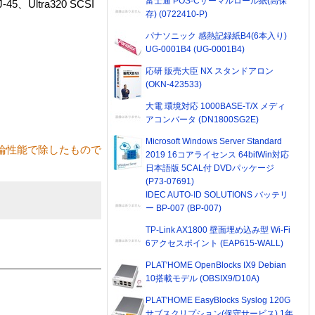
富士通 POS-Cサーマルロール紙(高保
ltra320 SCSI
存) (0722410-P)
パナソニック 感熱記録紙B4(6本入り)
UG-0001B4 (UG-0001B4)
応研 販売大臣 NX スタンドアロン
(OKN-423533)
大電 環境対応 1000BASE-T/X メディ
アコンバータ (DN1800SG2E)
Microsoft Windows Server Standard
論性能で除したもので
2019 16コアライセンス 64bitWin対応
日本語版 5CAL付 DVDパッケージ
(P73-07691)
IDEC AUTO-ID SOLUTIONS バッテリ
ー BP-007 (BP-007)
TP-Link AX1800 壁面埋め込み型 Wi-Fi
6アクセスポイント (EAP615-WALL)
PLAT'HOME OpenBlocks IX9 Debian
10搭載モデル (OBSIX9/D10A)
PLAT'HOME EasyBlocks Syslog 120G
サブスクリプション(保守サービス) 1年