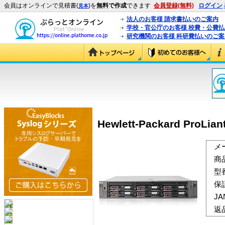
会員はオンラインで見積書(
)を
無料で作成
できます
会員登録(無料)
ログイン
見本
法人のお客様 請求書払いのご案内
学校・官公庁のお客様 校費・公費
研究機関のお客様 科研費払いのご案
Hewlett-Packard ProLian
メ
商
型
保
J
返