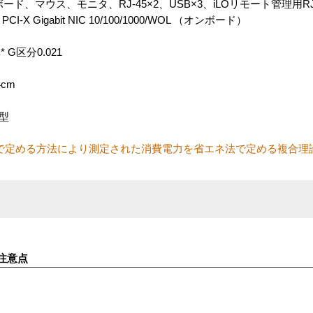
マウス、モニタ、RJ-45×2、USB×3、iLOリモート管理用RJ-45、U
X Gigabit NIC 10/100/1000/WOL （オンボード）
G区分0.021
4cm
型
で定める方法により測定された消費電力を省エネ法で定める複合理
注意点
す。