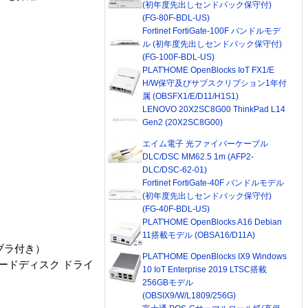
(初年度先出しセンドバック保守付)
(FG-80F-BDL-US)
Fortinet FortiGate-100F バンドルモデ
ル (初年度先出しセンドバック保守付)
(FG-100F-BDL-US)
PLAT'HOME OpenBlocks IoT FX1/E
H/W保守及びサブスクリプション1年付
属 (OBSFX1/E/D11/H1S1)
LENOVO 20X2SC8G00 ThinkPad L14
Gen2 (20X2SC8G00)
エイム電子 光ファイバーケーブル
DLC/DSC MM62.5 1m (AFP2-
DLC/DSC-62-01)
Fortinet FortiGate-40F バンドルモデル
(初年度先出しセンドバック保守付)
(FG-40F-BDL-US)
PLAT'HOME OpenBlocks A16 Debian
11搭載モデル (OBSA16/D11A)
ブラ付き）
PLAT'HOME OpenBlocks IX9 Windows
ードディスク ドライ
10 IoT Enterprise 2019 LTSC搭載
256GBモデル
(OBSIX9/W/L1809/256G)