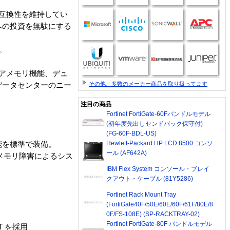
の互換性を維持してい
への投資を無駄にする
。
ンスペアメモリ機能、デュ
その他、多数のメーカー商品を取り扱ってます
のデータセンターのニー
注目の商品
Fortinet FortiGate-60Fバンドルモデル
(初年度先出しセンドバック保守付)
(FG-60F-BDL-US)
Hewlett-Packard HP LCD 8500 コンソ
機能を標準で装備。
ール (AF642A)
メモリ障害によるシス
IBM Flex System コンソール・ブレイ
クアウト・ケーブル (81Y5286)
Fortinet Rack Mount Tray
(FortiGate40F/50E/60E/60F/61F/80E/8
0F/FS-108E) (SP-RACKTRAY-02)
Fortinet FortiGate-80F バンドルモデル
T を採用