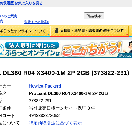
表示履歴
お気に入りを見る
払いのご案内
内
型番まとめ検索»
t DL380 R04 X3400-1M 2P 2GB (373822-291)
ーカー
Hewlett-Packard
品名
ProLiant DL380 R04 X3400-1M 2P 2GB
番
373822-291
証条件
当社販売日後オンサイト保証３年
ANコード
4948382373052
品について
特定商取引法に基づく表示