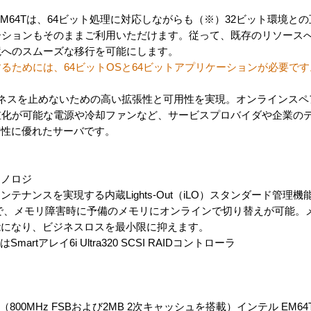
M64Tは、64ビット処理に対応しながらも（※）32ビット環境と
ーションもそのままご利用いただけます。従って、既存のリソース
境へのスムーズな移行を可能にします。
るためには、64ビットOSと64ビットアプリケーションが必要です
tion 4は、ビジネスを止めないための高い拡張性と可用性を実現。オンライ
ョンで二重化が可能な電源や冷却ファンなど、サービスプロバイダや企業
守性に優れたサーバです。
クノロジ
ナンスを実現する内蔵Lights-Out（iLO）スタンダード管理
で、メモリ障害時に予備のメモリにオンラインで切り替えが可能。
能になり、ビジネスロスを最小限に抑えます。
artアレイ6i Ultra320 SCSI RAIDコントローラ
（800MHz FSBおよび2MB 2次キャッシュを搭載）インテル EM64