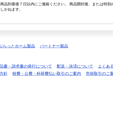
商品到着後７日以内にご連絡ください。 商品開封後、または特別
たしかねます。
ぷらっとホーム製品
パートナー製品
品書・請求書の発行について
配送・決済について
よくあ
方針
校費・公費・科研費払い取引のご案内
売掛取引のご