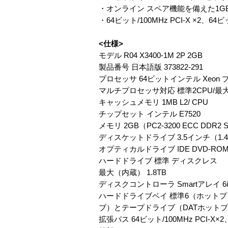
・オンライン スペア機能を備えた1GBある
・64ビット/100MHz PCI-X ×2、64
<仕様>
モデル R04 X3400-1M 2P 2GB
製品番号 日本語版 373822-291
プロセッサ 64ビットインテル Xeon プロ
マルチプロセッサ対応 標準2CPU/最大
キャッシュメモリ 1MB L2/ CPU
チップセット インテル E7520
メモリ 2GB（PC2-3200 ECC DDR2
ディスケットドライブ 3.5インチ（1.4
オプティカルドライブ IDE DVD-R
ハードドライブ 標準 ディスクレス
最大（内蔵） 1.8TB
ディスクコントローラ Smartアレ
ハードドライブベイ 標準6（ホット
ブ）とテープドライブ（DATホット
拡張バス 64ビット/100MHz PCI-X×2、