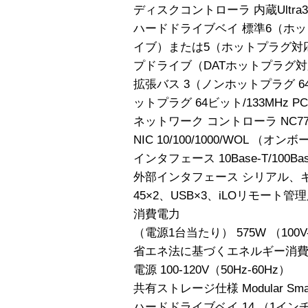
ディスクコントローラ 内蔵Ultra32
ハードドライブベイ 標準6（ホ
イブ）または5（ホットプラグ対
プドライブ（DATホットプラグ対
拡張バス 3（ノンホットプラグ 64ビッ
ットプラグ 64ビット/133MHz PCI
ネットワーク コントローラ NC7782
NIC 10/100/1000/WOL （オン
インタフェース 10Base-T/100B
外部インタフェース シリアル、キ
45×2、USB×3、iLOリモート管理用RJ
消費電力
（電源1台当たり） 575W （100V-
省エネ法に基づくエネルギー消費効率
電源 100-120V（50Hz-60Hz）
共有ストレージ仕様 Modular Smart 
ハードドライブベイ 14 （1イ