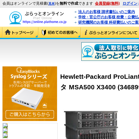
会員はオンラインで見積書(
)を
無料で作成
できます
会員登録(無料)
ログイン
見本
法人のお客様 請求書払いのご案内
学校・官公庁のお客様 校費・公費
研究機関のお客様 科研費払いのご案
Hewlett-Packard Pro
タ MSA500 X3400 (34689