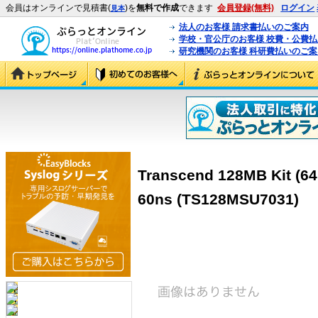
会員はオンラインで見積書(
)を
無料で作成
できます
会員登録(無料)
ログイン
見本
法人のお客様 請求書払いのご案内
学校・官公庁のお客様 校費・公費
研究機関のお客様 科研費払いのご案
Transcend 128MB Kit (6
60ns (TS128MSU7031)