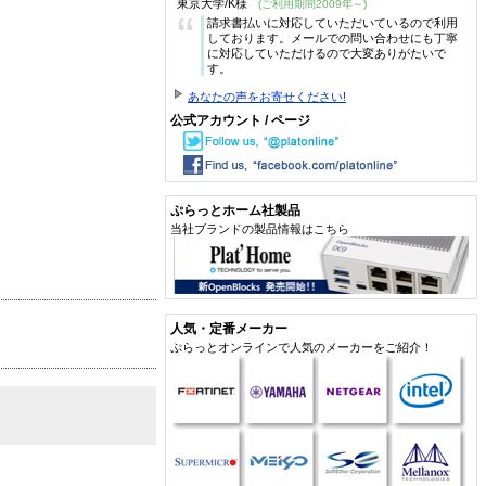
東京大学/K様
(ご利用期間2009年～)
“
請求書払いに対応していただいているので利用
しております。メールでの問い合わせにも丁寧
に対応していただけるので大変ありがたいで
す。
あなたの声をお寄せください!
公式アカウント / ページ
ぷらっとホーム社製品
当社ブランドの製品情報はこちら
人気・定番メーカー
ぷらっとオンラインで人気のメーカーをご紹介！