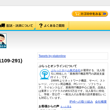
Tweets by platonline
1109-291)
ぷらっとオンラインについて
ぷらっとホーム株式会社
が運用する、法人取
引に特化した「業務用IT機器専門の調達支援
サイト」です。
1999年よりネットワーク機器、サーバ、スト
レージ、パソコン周辺機器、PCパーツ、ソフトウェ
ア、ライセンスなど、業務用IT機器中心に販売。品揃え
は業界トップクラスの約5.5万点です。法人取引に特化
し、学校・官公庁・一般法人のお客様の請求書後払いに
も対応しています。
IPv6への取り組み
会社概要
お客様からの声
もっと見る