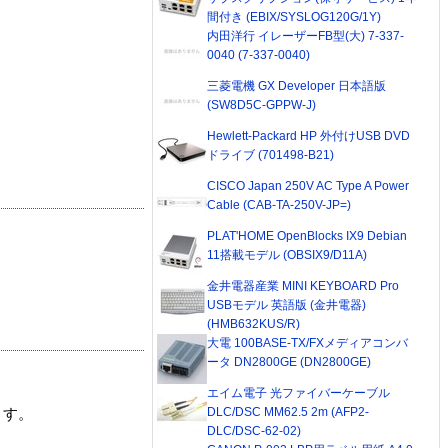
間付き (EBIX/SYSLOG120G/1Y)
内田洋行 イレーザーFB型(大) 7-337-
0040 (7-337-0040)
三菱電機 GX Developer 日本語版
(SW8D5C-GPPW-J)
Hewlett-Packard HP 外付けUSB DVD
ドライブ (701498-B21)
CISCO Japan 250V AC Type A Power
Cable (CAB-TA-250V-JP=)
PLAT'HOME OpenBlocks IX9 Debian
11搭載モデル (OBSIX9/D11A)
金井電器産業 MINI KEYBOARD Pro
USBモデル 英語版 (金井電器)
(HMB632KUS/R)
大電 100BASE-TX/FXメディアコンバ
ータ DN2800GE (DN2800GE)
エイム電子 光ファイバーケーブル
DLC/DSC MM62.5 2m (AFP2-
ます。
DLC/DSC-62-02)