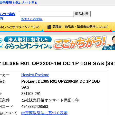
表示履歴
お気に入りを見る
払いのご案内
内
型番まとめ検索»
nt DL385 R01 OP2200-1M DC 1P 1GB SAS (39
ーカー
Hewlett-Packard
品名
ProLiant DL385 R01 OP2200-1M DC 1P 1GB
SAS
番
391109-291
証条件
当社販売日後オンサイト保証３年
ANコード
4948382408563
品について
特定商取引法に基づく表示