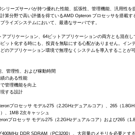
oLiant 300シリーズサーバが持つ優れた性能、拡張性、管理機能、汎用
算分野で高い評価を得ているAMD Opteron プロセッサを搭載
ープライズシステムにおいて、最適なサーバです。
32ビットアプリケーション、64ビットアプリケーションの両方とも混在
ビット化する時にも、投資を無駄にする心配がありません。インテル 
んどのアプリケーション環境で無理なくシステムを導入することが
能、管理性、および稼動時間
績のある性能
で管理機能を向上
現する設計
teronプロセッサ モデル275（2.2GHzデュアルコア）、265（1.
Hz）、1MB 2次キャッシュ
teronプロセッサ モデル275（2.2GHzデュアルコア）および265（1
400MHz DDR SDRAM（PC3200）。大容量のメモリを必要