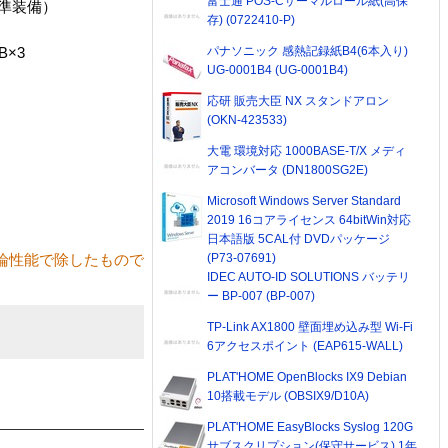
富士通 POS-Cサーマルロール紙(高保
標準装備）
存) (0722410-P)
パナソニック 感熱記録紙B4(6本入り)
×3
UG-0001B4 (UG-0001B4)
応研 販売大臣 NX スタンドアロン
(OKN-423533)
大電 環境対応 1000BASE-T/X メディ
アコンバータ (DN1800SG2E)
Microsoft Windows Server Standard
2019 16コアライセンス 64bitWin対応
日本語版 5CAL付 DVDパッケージ
(P73-07691)
論性能で除したもので
IDEC AUTO-ID SOLUTIONS バッテリ
ー BP-007 (BP-007)
TP-Link AX1800 壁面埋め込み型 Wi-Fi
6アクセスポイント (EAP615-WALL)
PLAT'HOME OpenBlocks IX9 Debian
10搭載モデル (OBSIX9/D10A)
PLAT'HOME EasyBlocks Syslog 120G
サブスクリプション(保守サービス) 1年