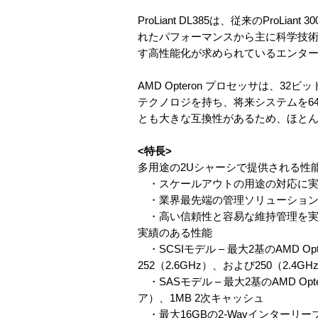
ProLiant DL385は、従来のPr
れたパフォーマンスから主に科学技術計
す高性能化が求められているエンタ
AMD Opteron プロセッサは、
テクノロジを持ち、将来システムを64
とも大きな互換性があるため、ほと
<特長>
多用途の2Uシャーシで提供される性
・スケールアウトの用途の対応に実
・業界最先端の管理ソリューション
・高い信頼性と容易な維持管理を実
実績のある性能
・SCSIモデル – 最大2基のAMD Op
252（2.6GHz）、および250（2.4G
・SASモデル – 最大2基のAMD Op
ア）、1MB 2次キャッシュ
・最大16GBの2-Wayインターリーブ