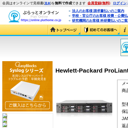
会員はオンラインで見積書(
)を
無料で作成
できます
会員登録(無料)
ログイン
見本
法人のお客様 請求書払いのご案内
学校・官公庁のお客様 校費・公費
研究機関のお客様 科研費払いのご案
Hewlett-Packard ProLia
メ
商
型
保
J
返