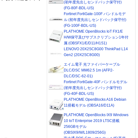
(初年度先出しセンドバック保守付)
(FG-80F-BDL-US)
Fortinet FortiGate-100F バンドルモデ
ル (初年度先出しセンドバック保守付)
(FG-100F-BDL-US)
PLAT'HOME OpenBlocks IoT FX1/E
H/W保守及びサブスクリプション1年付
属 (OBSFX1/E/D11/H1S1)
LENOVO 20X2SC8G00 ThinkPad L14
Gen2 (20X2SC8G00)
エイム電子 光ファイバーケーブル
DLC/DSC MM62.5 1m (AFP2-
DLC/DSC-62-01)
Fortinet FortiGate-40F バンドルモデル
(初年度先出しセンドバック保守付)
(FG-40F-BDL-US)
PLAT'HOME OpenBlocks A16 Debian
11搭載モデル (OBSA16/D11A)
PLAT'HOME OpenBlocks IX9 Windows
10 IoT Enterprise 2019 LTSC搭載
256GBモデル
(OBSIX9/W/L1809/256G)