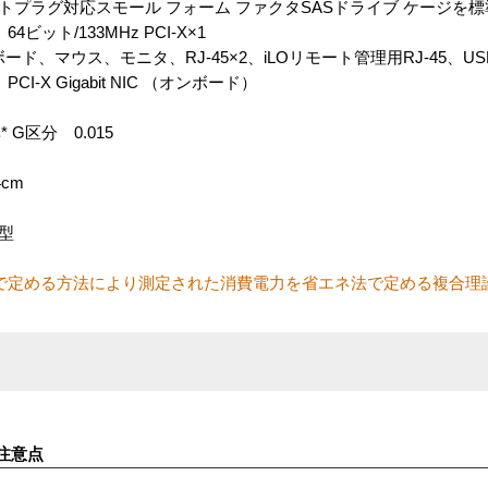
トプラグ対応スモール フォーム ファクタSASドライブ ケージを
64ビット/133MHz PCI-X×1
、マウス、モニタ、RJ-45×2、iLOリモート管理用RJ-45、USB
I-X Gigabit NIC （オンボード）
G区分 0.015
4cm
型
で定める方法により測定された消費電力を省エネ法で定める複合理
注意点