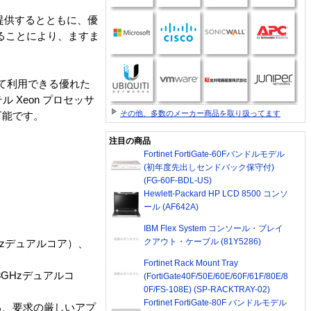
性を提供するとともに、優
することにより、ますま
して利用できる優れた
Xeon プロセッサ
その他、多数のメーカー商品を取り扱ってます
可能です。
注目の商品
Fortinet FortiGate-60Fバンドルモデル
(初年度先出しセンドバック保守付)
(FG-60F-BDL-US)
Hewlett-Packard HP LCD 8500 コンソ
ール (AF642A)
IBM Flex System コンソール・ブレイ
クアウト・ケーブル (81Y5286)
8GHzデュアルコア）、
Fortinet Rack Mount Tray
.8GHzデュアルコ
(FortiGate40F/50E/60E/60F/61F/80E/8
0F/FS-108E) (SP-RACKTRAY-02)
Fortinet FortiGate-80F バンドルモデル
とする、要求の厳しいアプ