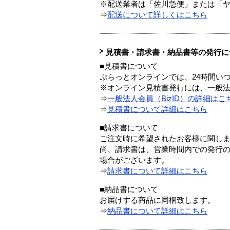
※配送業者は「佐川急便」または「
⇒
配送について詳しくはこちら
見積書・請求書・納品書等の発行に
■見積書について
ぷらっとオンラインでは、24時間い
※オンライン見積書発行には、一般法人
⇒
一般法人会員（BizID）の詳細はこ
⇒
見積書について詳細はこちら
■請求書について
ご注文時に希望されたお客様に関し
尚、請求書は、営業時間内での発行
場合がございます。
⇒
請求書について詳細はこちら
■納品書について
お届けする商品に同梱致します。
⇒
納品書について詳細はこちら