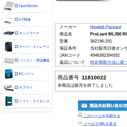
OpenBlocks
IoT関連
メーカー
Hewlett-Packard
ネットワーク
商品名
ProLiant ML350
型番
382196-291
サーバ・ストレージ
保証条件
当社販売日後オン
JANコード
4948382394392
パソコン・周辺機器
返品について
特定商取引法に基
PCパーツ
商品番号
11810022
本商品は販売を終了しました
サプライ
ソフト・ライセンス
このページを印刷する
メールでURLを送る