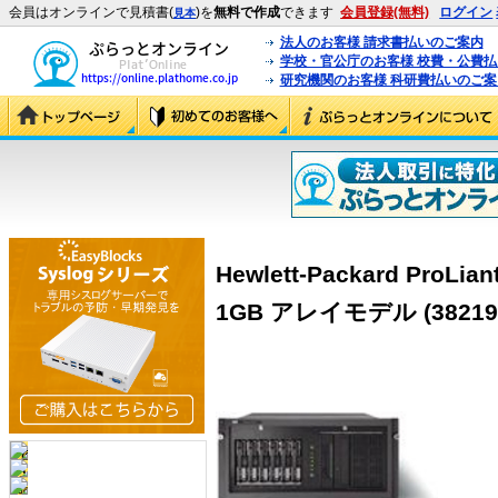
会員はオンラインで見積書(
)を
無料で作成
できます
会員登録(無料)
ログイン
見本
法人のお客様 請求書払いのご案内
学校・官公庁のお客様 校費・公費
研究機関のお客様 科研費払いのご案
Hewlett-Packard ProLia
1GB アレイモデル (382196