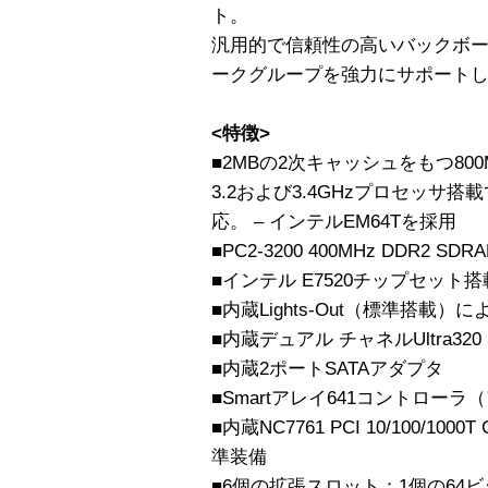
ト。
汎用的で信頼性の高いバックボ
ークグループを強力にサポート
<特徴>
■2MBの2次キャッシュをもつ800MH
3.2および3.4GHzプロセッサ
応。 – インテルEM64Tを採用
■PC2-3200 400MHz DDR2 S
■インテル E7520チップセット搭
■内蔵Lights-Out（標準搭載
■内蔵デュアル チャネルUltra320
■内蔵2ポートSATAアダプタ
■Smartアレイ641コントロー
■内蔵NC7761 PCI 10/100/10
準装備
■6個の拡張スロット：1個の64ビット