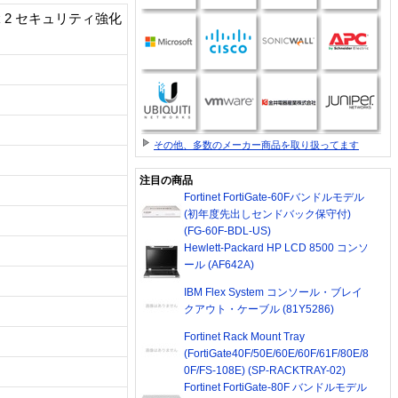
 Pack 2 セキュリティ強化
その他、多数のメーカー商品を取り扱ってます
注目の商品
Fortinet FortiGate-60Fバンドルモデル
(初年度先出しセンドバック保守付)
(FG-60F-BDL-US)
Hewlett-Packard HP LCD 8500 コンソ
ール (AF642A)
IBM Flex System コンソール・ブレイ
クアウト・ケーブル (81Y5286)
Fortinet Rack Mount Tray
(FortiGate40F/50E/60E/60F/61F/80E/8
0F/FS-108E) (SP-RACKTRAY-02)
Fortinet FortiGate-80F バンドルモデル