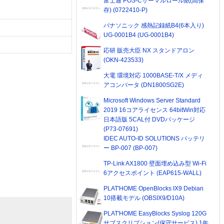
富士通 POS-Cサーマルロール紙(高保
存) (0722410-P)
パナソニック 感熱記録紙B4(6本入り)
UG-0001B4 (UG-0001B4)
応研 販売大臣 NX スタンドアロン
(OKN-423533)
大電 環境対応 1000BASE-T/X メディ
アコンバータ (DN1800SG2E)
Microsoft Windows Server Standard
2019 16コアライセンス 64bitWin対応
日本語版 5CAL付 DVDパッケージ
(P73-07691)
IDEC AUTO-ID SOLUTIONS バッテリ
ー BP-007 (BP-007)
TP-Link AX1800 壁面埋め込み型 Wi-Fi
6アクセスポイント (EAP615-WALL)
PLAT'HOME OpenBlocks IX9 Debian
10搭載モデル (OBSIX9/D10A)
PLAT'HOME EasyBlocks Syslog 120G
サブスクリプション(保守サービス) 1年