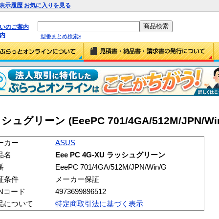
表示履歴
お気に入りを見る
払いのご案内
内
型番まとめ検索»
ッシュグリーン (EeePC 701/4GA/512M/JPN/Win
ーカー
ASUS
品名
Eee PC 4G-XU ラッシュグリーン
番
EeePC 701/4GA/512M/JPN/Win/G
証条件
メーカー保証
ANコード
4973699896512
品について
特定商取引法に基づく表示