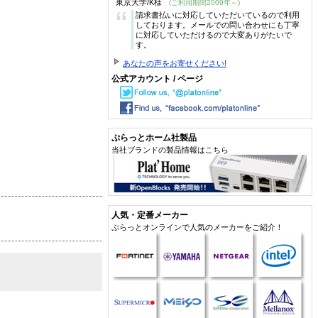
東京大学/K様
(ご利用期間2009年～)
“
請求書払いに対応していただいているので利用
しております。メールでの問い合わせにも丁寧
に対応していただけるので大変ありがたいで
す。
あなたの声をお寄せください!
公式アカウント / ページ
ぷらっとホーム社製品
当社ブランドの製品情報はこちら
人気・定番メーカー
ぷらっとオンラインで人気のメーカーをご紹介！