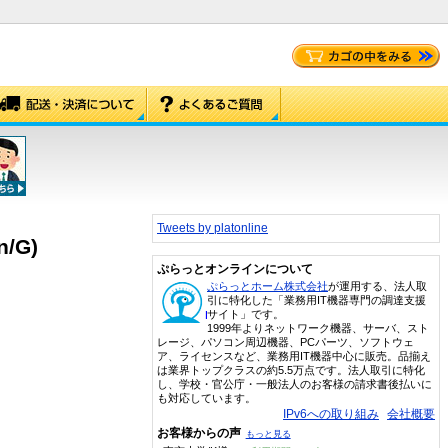
Tweets by platonline
/G)
ぷらっとオンラインについて
ぷらっとホーム株式会社
が運用する、法人取
引に特化した「業務用IT機器専門の調達支援
サイト」です。
1999年よりネットワーク機器、サーバ、スト
レージ、パソコン周辺機器、PCパーツ、ソフトウェ
ア、ライセンスなど、業務用IT機器中心に販売。品揃え
は業界トップクラスの約5.5万点です。法人取引に特化
し、学校・官公庁・一般法人のお客様の請求書後払いに
も対応しています。
IPv6への取り組み
会社概要
お客様からの声
もっと見る