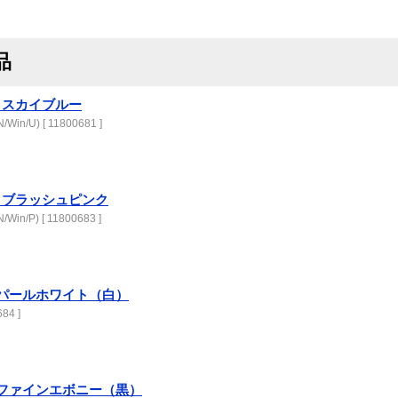
品
-XU スカイブルー
Win/U) [ 11800681 ]
-XU ブラッシュピンク
Win/P) [ 11800683 ]
1-X パールホワイト（白）
84 ]
01-X ファインエボニー（黒）