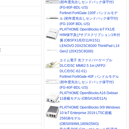
(初年度先出しセンドバック保守付)
(FG-80F-BDL-US)
Fortinet FortiGate-100F バンドルモデ
ル (初年度先出しセンドバック保守付)
(FG-100F-BDL-US)
PLAT'HOME OpenBlocks IoT FX1/E
H/W保守及びサブスクリプション1年付
属 (OBSFX1/E/D11/H1S1)
LENOVO 20X2SC8G00 ThinkPad L14
C
Gen2 (20X2SC8G00)
エイム電子 光ファイバーケーブル
DLC/DSC MM62.5 1m (AFP2-
DLC/DSC-62-01)
Fortinet FortiGate-40F バンドルモデル
(初年度先出しセンドバック保守付)
(FG-40F-BDL-US)
PLAT'HOME OpenBlocks A16 Debian
11搭載モデル (OBSA16/D11A)
PLAT'HOME OpenBlocks IX9 Windows
10 IoT Enterprise 2019 LTSC搭載
256GBモデル
(OBSIX9/W/L1809/256G)