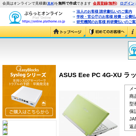
会員はオンラインで見積書(
)を
無料で作成
できます
会員登録(無料)
ログイン
見本
法人のお客様 請求書払いのご案内
学校・官公庁のお客様 校費・公費
研究機関のお客様 科研費払いのご案
ASUS Eee PC 4G-XU ラ
メ
商
型
保
J
返