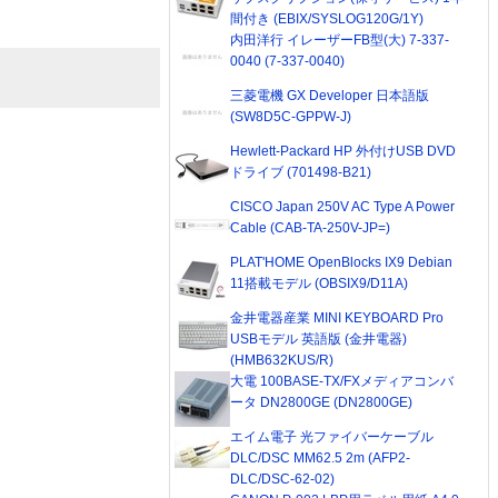
間付き (EBIX/SYSLOG120G/1Y)
内田洋行 イレーザーFB型(大) 7-337-
0040 (7-337-0040)
三菱電機 GX Developer 日本語版
(SW8D5C-GPPW-J)
Hewlett-Packard HP 外付けUSB DVD
ドライブ (701498-B21)
CISCO Japan 250V AC Type A Power
Cable (CAB-TA-250V-JP=)
PLAT'HOME OpenBlocks IX9 Debian
11搭載モデル (OBSIX9/D11A)
金井電器産業 MINI KEYBOARD Pro
USBモデル 英語版 (金井電器)
(HMB632KUS/R)
大電 100BASE-TX/FXメディアコンバ
ータ DN2800GE (DN2800GE)
エイム電子 光ファイバーケーブル
DLC/DSC MM62.5 2m (AFP2-
DLC/DSC-62-02)