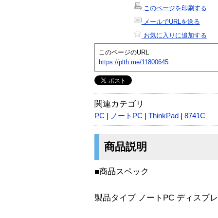
このページを印刷する
メールでURLを送る
お気に入りに追加する
このページのURL
https://plth.me/11800645
関連カテゴリ
PC
|
ノートPC
|
ThinkPad
|
8741C
商品説明
■商品スペック
製品タイプ ノートPC ディスプ