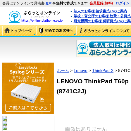
会員はオンラインで見積書(
)を
無料で作成
できます
会員登録(無料)
ログイン
見本
法人のお客様 請求書払いのご案内
学校・官公庁のお客様 校費・公費
研究機関のお客様 科研費払いのご案
ホーム
>
Lenovo
>
ThinkPad X
> 8741C
LENOVO ThinkPad T
(8741C2J)