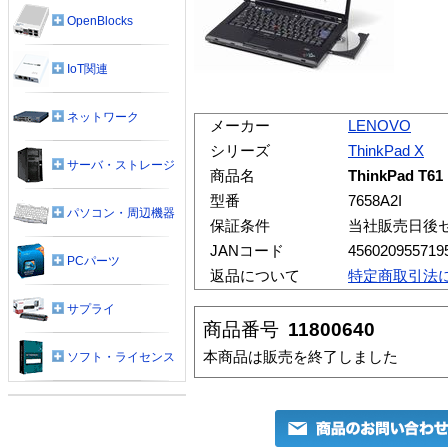
OpenBlocks
IoT関連
ネットワーク
メーカー
LENOVO
シリーズ
ThinkPad X
サーバ・ストレージ
商品名
ThinkPad 
型番
7658A2I
パソコン・周辺機器
保証条件
当社販売日後
JANコード
456020955719
PCパーツ
返品について
特定商取引法
サプライ
商品番号
11800640
本商品は販売を終了しました
ソフト・ライセンス