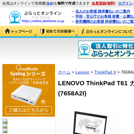
会員はオンラインで見積書(
)を
無料で作成
できます
会員登録(無料)
ログイン
見本
法人のお客様 請求書払いのご案内
学校・官公庁のお客様 校費・公費
研究機関のお客様 科研費払いのご案
ホーム
>
Lenovo
>
ThinkPad X
> 7658A
LENOVO ThinkPad T
(7658A2I)