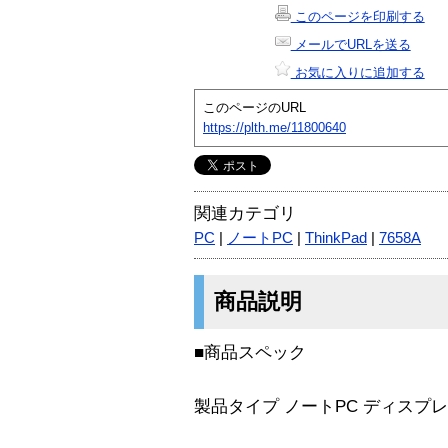
このページを印刷する
メールでURLを送る
お気に入りに追加する
このページのURL
https://plth.me/11800640
関連カテゴリ
PC
|
ノートPC
|
ThinkPad
|
7658A
商品説明
■商品スペック
製品タイプ ノートPC ディスプ