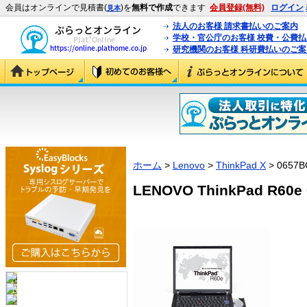
会員はオンラインで見積書(
)を
無料で作成
できます
会員登録(無料)
ログイン
見本
法人のお客様 請求書払いのご案内
学校・官公庁のお客様 校費・公費
研究機関のお客様 科研費払いのご案
ホーム
>
Lenovo
>
ThinkPad X
> 0657B
LENOVO ThinkPad R60e 