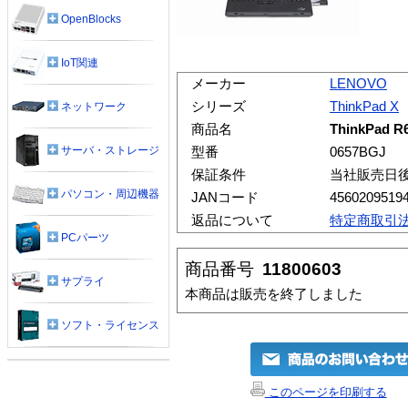
OpenBlocks
IoT関連
メーカー
LENOVO
シリーズ
ThinkPad X
ネットワーク
商品名
ThinkPad R
サーバ・ストレージ
型番
0657BGJ
保証条件
当社販売日
パソコン・周辺機器
JANコード
4560209519
返品について
特定商取引
PCパーツ
商品番号
11800603
サプライ
本商品は販売を終了しました
ソフト・ライセンス
このページを印刷する