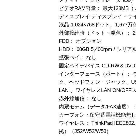
メディア・アクセラレータ 950）
ビデオRAM容量： 最大128M
ディスプレイ ディスプレイ・サイズ
液晶 1,024×768ドット、1,677万
外部接続時（ドット・発色）： 2,04
FDD： オプション
HDD： 60GB 5,400rpm / シリアル
拡張ベイ： なし
固定ベイデバイス CD-RW＆DV
インターフェース（ポート）： 
ク、ヘッドフォン・ジャック、USB2.0
LAN 、ワイヤレスLAN ON/O
赤外線通信： なし
内蔵モデム（データ/FAX速度）： V.
カーフォン・留守番電話機能無
ワイヤレス： ThinkPad IEEE802
拠）（J52/W52/W53）