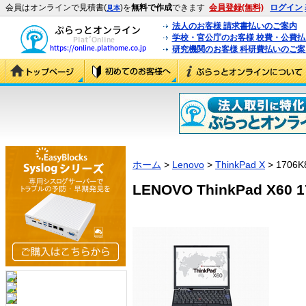
会員はオンラインで見積書(
)を
無料で作成
できます
会員登録(無料)
ログイン
見本
法人のお客様 請求書払いのご案内
学校・官公庁のお客様 校費・公費
研究機関のお客様 科研費払いのご案
ホーム
>
Lenovo
>
ThinkPad X
> 1706K
LENOVO ThinkPad X60 1