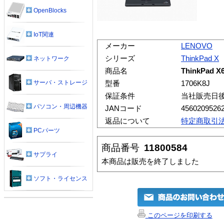
OpenBlocks
IoT関連
メーカー
LENOVO
シリーズ
ThinkPad X
ネットワーク
商品名
ThinkPad X
サーバ・ストレージ
型番
1706K8J
保証条件
当社販売日
パソコン・周辺機器
JANコード
4560209526
返品について
特定商取引
PCパーツ
商品番号
11800584
サプライ
本商品は販売を終了しました
ソフト・ライセンス
このページを印刷する