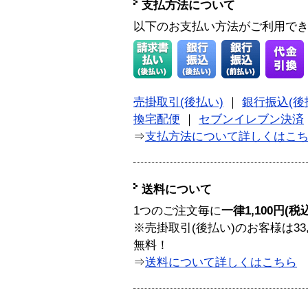
支払方法について
以下のお支払い方法がご利用で
売掛取引(後払い)
｜
銀行振込(後
換宅配便
｜
セブンイレブン決済
⇒
支払方法について詳しくはこ
送料について
1つのご注文毎に
一律1,100円(税
※売掛取引(後払い)のお客様は33
無料！
⇒
送料について詳しくはこちら