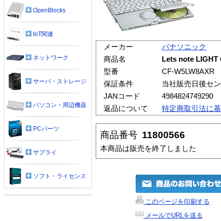
OpenBlocks
IoT関連
メーカー
パナソニック
ネットワーク
商品名
Lets note LIG
型番
CF-W5LW8AXR
サーバ・ストレージ
保証条件
当社販売日後セン
JANコード
4984824749290
パソコン・周辺機器
返品について
特定商取引法に基
PCパーツ
商品番号
11800566
本商品は販売を終了しました
サプライ
ソフト・ライセンス
このページを印刷する
メールでURLを送る