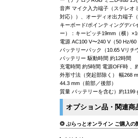
ー（アナログRGB ミニD-sub 1
音声 マイク入力端子（ステレオ
対応））、オーディオ出力端子（
キーボード/ポインティングデバイ
ー）：キーピッチ19mm（横）×
電源 AC100 V〜240 V（50 Hz
バッテリーパック（10.65 Vリチウ
バッテリー 駆動時間 約12時間
充電時間 約5時間 電源OFF時 、約
外形寸法（突起部除く） 幅268 mm×
44.3 mm（前部／後部）
質量 バッテリーを含む）約1199 
オプション品・関連商
ぷらっとオンライン ご購入の