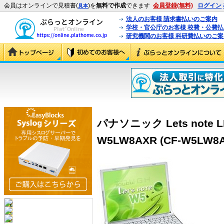
会員はオンラインで見積書(
)を
無料で作成
できます
会員登録(無料)
ログイン
見本
法人のお客様 請求書払いのご案内
学校・官公庁のお客様 校費・公費
研究機関のお客様 科研費払いのご案
パナソニック Lets note L
W5LW8AXR (CF-W5LW8