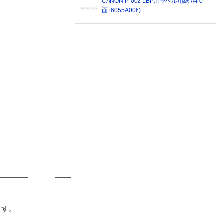
CANON P-002 LBP用ラベル用紙 A4 0
面 (6055A006)
ます。