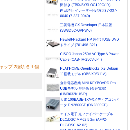
間付き (EBIX/SYSLOG120G/1Y)
内田洋行 イレーザーFB型(大) 7-337-
0040 (7-337-0040)
三菱電機 GX Developer 日本語版
(SW8D5C-GPPW-J)
Hewlett-Packard HP 外付けUSB DVD
ドライブ (701498-B21)
CISCO Japan 250V AC Type A Power
Cable (CAB-TA-250V-JP=)
ップ 2種類 各１個
PLAT'HOME OpenBlocks IX9 Debian
11搭載モデル (OBSIX9/D11A)
金井電器産業 MINI KEYBOARD Pro
USBモデル 英語版 (金井電器)
(HMB632KUS/R)
大電 100BASE-TX/FXメディアコンバ
ータ DN2800GE (DN2800GE)
エイム電子 光ファイバーケーブル
DLC/DSC MM62.5 2m (AFP2-
DLC/DSC-62-02)