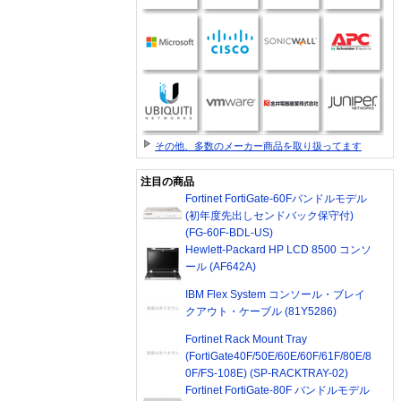
その他、多数のメーカー商品を取り扱ってます
注目の商品
Fortinet FortiGate-60Fバンドルモデル
(初年度先出しセンドバック保守付)
(FG-60F-BDL-US)
Hewlett-Packard HP LCD 8500 コンソ
ール (AF642A)
IBM Flex System コンソール・ブレイ
クアウト・ケーブル (81Y5286)
Fortinet Rack Mount Tray
(FortiGate40F/50E/60E/60F/61F/80E/8
0F/FS-108E) (SP-RACKTRAY-02)
Fortinet FortiGate-80F バンドルモデル