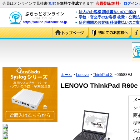
会員はオンラインで見積書(
)を
無料で作成
できます
会員登録(無料)
ログイン
見本
法人のお客様 請求書払いのご案内
学校・官公庁のお客様 校費・公費
研究機関のお客様 科研費払いのご案
ホーム
>
Lenovo
>
ThinkPad X
> 06588EJ
LENOVO ThinkPad R60e 
メ
シ
商
型
保
J