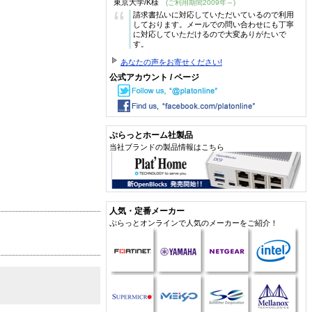
東京大学/K様
(ご利用期間2009年～)
“
請求書払いに対応していただいているので利用
しております。メールでの問い合わせにも丁寧
に対応していただけるので大変ありがたいで
す。
あなたの声をお寄せください!
公式アカウント / ページ
ぷらっとホーム社製品
当社ブランドの製品情報はこちら
人気・定番メーカー
ぷらっとオンラインで人気のメーカーをご紹介！