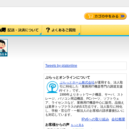
Tweets by platonline
ぷらっとオンラインについて
ぷらっとホーム株式会社
が運用する、法人取
引に特化した「業務用IT機器専門の調達支援
サイト」です。
1999年よりネットワーク機器、サーバ、スト
レージ、パソコン周辺機器、PCパーツ、ソフトウェ
ア、ライセンスなど、業務用IT機器中心に販売。品揃え
は業界トップクラスの約5.5万点です。法人取引に特化
し、学校・官公庁・一般法人のお客様の請求書後払いに
も対応しています。
IPv6への取り組み
会社概要
お客様からの声
もっと見る