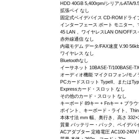
HDD 40GB 5,400rpm/シリアルATA/9
拡張ベイ なし
固定式ベイデバイス CD-ROMドライ
インターフェース ポート モニター、マイ
45 LAN 、ワイヤレスLAN ON/O
赤外線通信 なし
内蔵モデム データ/FAX速度 V.90 56
ワイヤレス なし
Bluetoothなし
イーサネット 10BASE-T/100BASE-TX/
オーディオ機能 マイクロフォン/モ
PCカードスロット TypeII、またはTy
Expressカード・スロット なし
その他のカード・スロット なし
キーボード 89キー + Fnキー + 
ポイント、キーボード・ライト、Think
本体寸法 mm 幅、奥行き、高さ 332×26
質量 バッテリー・パック、ベイデバイス含
ACアダプター 定格電圧 AC100-240V 5
質量 本体：260g、コード：70g