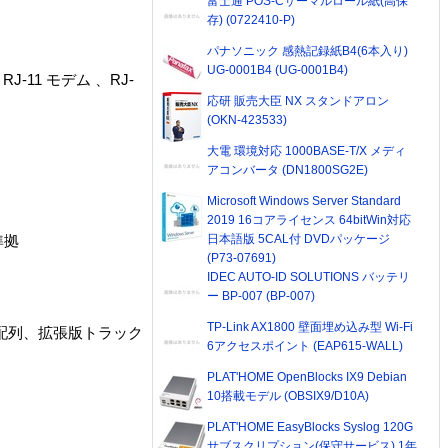
富士通 POS-Cサーマルロール紙(高保
存) (0722410-P)
パナソニック 感熱記録紙B4(6本入り)
UG-0001B4 (UG-0001B4)
11 モデム 、RJ-
応研 販売大臣 NX スタンドアロン
(OKN-423533)
大電 環境対応 1000BASE-T/X メディ
アコンバータ (DN1800SG2E)
Microsoft Windows Server Standard
2019 16コアライセンス 64bitWin対応
日本語版 5CAL付 DVDパッケージ
準拠
(P73-07691)
IDEC AUTO-ID SOLUTIONS バッテリ
ー BP-007 (BP-007)
TP-Link AX1800 壁面埋め込み型 Wi-Fi
がな配列、拡張版トラック
6アクセスポイント (EAP615-WALL)
PLAT'HOME OpenBlocks IX9 Debian
10搭載モデル (OBSIX9/D10A)
PLAT'HOME EasyBlocks Syslog 120G
サブスクリプション(保守サービス) 1年