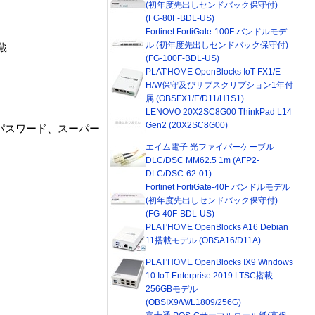
(初年度先出しセンドバック保守付)
(FG-80F-BDL-US)
Fortinet FortiGate-100F バンドルモデ
ル (初年度先出しセンドバック保守付)
蔵
(FG-100F-BDL-US)
PLAT'HOME OpenBlocks IoT FX1/E
H/W保守及びサブスクリプション1年付
属 (OBSFX1/E/D11/H1S1)
LENOVO 20X2SC8G00 ThinkPad L14
Gen2 (20X2SC8G00)
パスワード、スーパー
エイム電子 光ファイバーケーブル
DLC/DSC MM62.5 1m (AFP2-
DLC/DSC-62-01)
Fortinet FortiGate-40F バンドルモデル
(初年度先出しセンドバック保守付)
(FG-40F-BDL-US)
PLAT'HOME OpenBlocks A16 Debian
11搭載モデル (OBSA16/D11A)
PLAT'HOME OpenBlocks IX9 Windows
10 IoT Enterprise 2019 LTSC搭載
256GBモデル
(OBSIX9/W/L1809/256G)