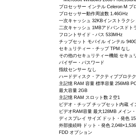
プロセッサー インテル Celeron M プ
プロセッサー動作周波数 1.46GHz
一次キャッシュ 32KBインストラクシ
二次キャッシュ 1MBアドバンスド
フロントサイド・バス 533MHz
チップセット モバイル インテル 940GM
セキュリティー・チップ TPM なし
その他のセキュリティー機能 セキュ
バイザー・パスワード
指紋センサー なし
ハードディスク・アクティブプロテク
主記憶 RAM 容量 標準容量 256MB PC2
最大容量 2GB
主記憶 RAM スロット数 2 空1
ビデオ・チップ チップセット内蔵 イ
ビデオRAM容量 最大128MB メイ
ディスプレイ サイズ ドット・発色 15.0V
外部接続時 ドット・発色 2,048×1,53
FDD オプション