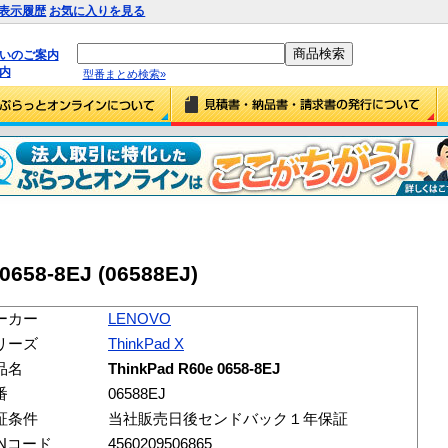
表示履歴
お気に入りを見る
払いのご案内
内
型番まとめ検索»
0658-8EJ (06588EJ)
ーカー
LENOVO
リーズ
ThinkPad X
品名
ThinkPad R60e 0658-8EJ
番
06588EJ
証条件
当社販売日後センドバック１年保証
ANコード
4560209506865