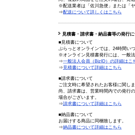
※配送業者は「佐川急便」または「
⇒
配送について詳しくはこちら
見積書・請求書・納品書等の発行に
■見積書について
ぷらっとオンラインでは、24時間い
※オンライン見積書発行には、一般法人
⇒
一般法人会員（BizID）の詳細はこ
⇒
見積書について詳細はこちら
■請求書について
ご注文時に希望されたお客様に関し
尚、請求書は、営業時間内での発行
場合がございます。
⇒
請求書について詳細はこちら
■納品書について
お届けする商品に同梱致します。
⇒
納品書について詳細はこちら