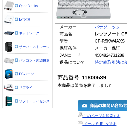
OpenBlocks
IoT関連
メーカー
パナソニック
ネットワーク
商品名
レッツノート CF
型番
CF-R5KW4AXS
サーバ・ストレージ
保証条件
メーカー保証
JANコード
4984824731288
パソコン・周辺機器
返品について
特定商取引法に
PCパーツ
商品番号
11800539
本商品は販売を終了しました
サプライ
ソフト・ライセンス
このページを印刷する
メールでURLを送る