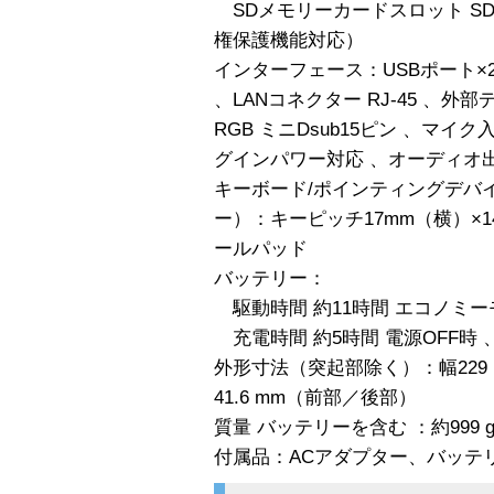
SDメモリーカードスロット S
権保護機能対応）
インターフェース：USBポート×2 U
、LANコネクター RJ-45 、
RGB ミニDsub15ピン 、マイ
グインパワー対応 、オーディオ出
キーボード/ポインティングデバイ
ー）：キーピッチ17mm（横）×14
ールパッド
バッテリー：
駆動時間 約11時間 エコノミーモ
充電時間 約5時間 電源OFF時 
外形寸法（突起部除く）：幅229 mm
41.6 mm（前部／後部）
質量 バッテリーを含む ：約999 
付属品：ACアダプター、バッテ