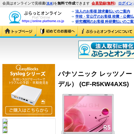
会員はオンラインで見積書(
)を
無料で作成
できます
会員登録(無料)
ログイン
見本
法人のお客様 請求書払いのご案内
学校・官公庁のお客様 校費・公費
研究機関のお客様 科研費払いのご案
パナソニック レッツノート 
デル） (CF-R5KW4AXS)