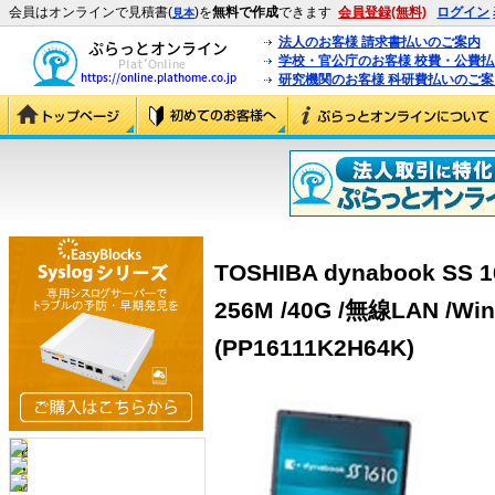
会員はオンラインで見積書(
)を
無料で作成
できます
会員登録(無料)
ログイン
見本
法人のお客様 請求書払いのご案内
学校・官公庁のお客様 校費・公費
研究機関のお客様 科研費払いのご案
TOSHIBA dynabook SS 1
256M /40G /無線LAN /Win
(PP16111K2H64K)