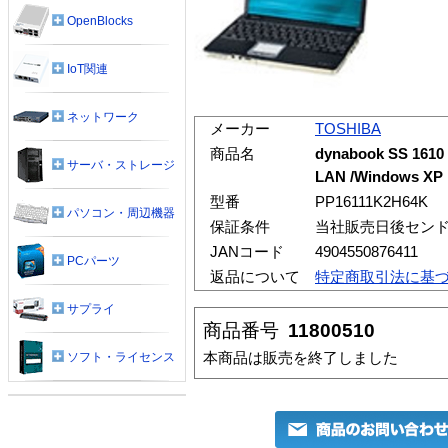
OpenBlocks
IoT関連
ネットワーク
メーカー
TOSHIBA
商品名
dynabook SS 1610
サーバ・ストレージ
LAN /Windows XP 
型番
PP16111K2H64K
パソコン・周辺機器
保証条件
当社販売日後セン
JANコード
4904550876411
PCパーツ
返品について
特定商取引法に基
サプライ
商品番号
11800510
本商品は販売を終了しました
ソフト・ライセンス