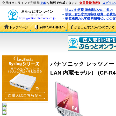
会員はオンラインで見積書(
)を
無料で作成
できます
会員登録(無料)
ログイン
見本
法人のお客様 請求書払いのご案内
学校・官公庁のお客様 校費・公費
研究機関のお客様 科研費払いのご案
パナソニック レッツノート R
LAN 内蔵モデル） (CF-R4