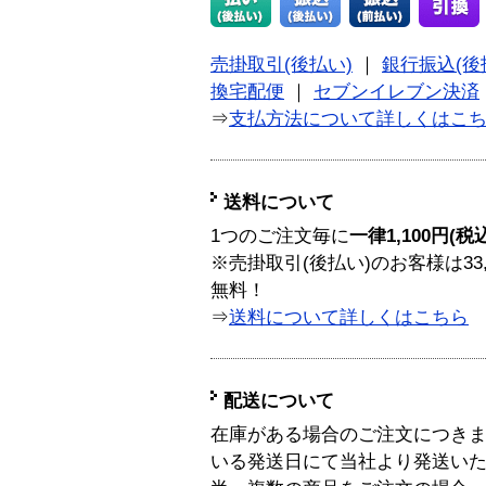
売掛取引(後払い)
｜
銀行振込(後
換宅配便
｜
セブンイレブン決済
⇒
支払方法について詳しくはこ
送料について
1つのご注文毎に
一律1,100円(税
※売掛取引(後払い)のお客様は33
無料！
⇒
送料について詳しくはこちら
配送について
在庫がある場合のご注文につき
いる発送日にて当社より発送い