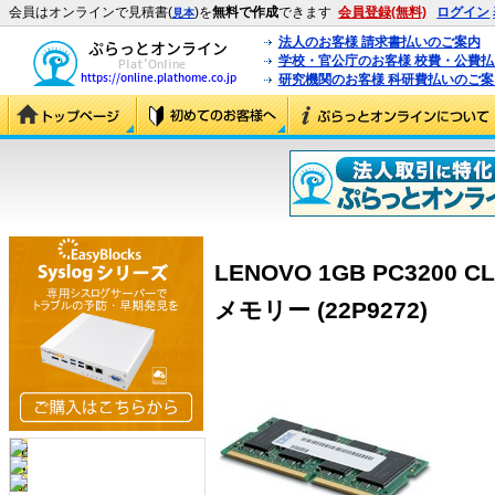
会員はオンラインで見積書(
)を
無料で作成
できます
会員登録(無料)
ログイン
見本
法人のお客様 請求書払いのご案内
学校・官公庁のお客様 校費・公費
研究機関のお客様 科研費払いのご案
LENOVO 1GB PC3200 C
メモリー (22P9272)