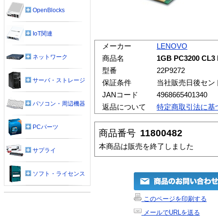
OpenBlocks
IoT関連
メーカー
LENOVO
ネットワーク
商品名
1GB PC3200 CL
型番
22P9272
サーバ・ストレージ
保証条件
当社販売日後セン
JANコード
4968665401340
パソコン・周辺機器
返品について
特定商取引法に基
PCパーツ
商品番号
11800482
本商品は販売を終了しました
サプライ
ソフト・ライセンス
このページを印刷する
メールでURLを送る