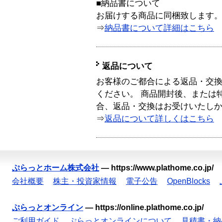
■納品書について
お届けする商品に同梱致します
⇒
納品書について詳細はこちら
返品について
お客様のご都合による返品・交
ください。 商品開封後、または
合、返品・交換はお受けいたし
⇒
返品について詳しくはこちら
ぷらっとホーム株式会社
—
https://www.plathome.co.jp/
会社概要
株主・投資家情報
電子公告
OpenBlocks
ぷらっとオンライン
—
https://online.plathome.co.jp/
ご利用ガイド
ぷらっとオンラインについて
見積書・納