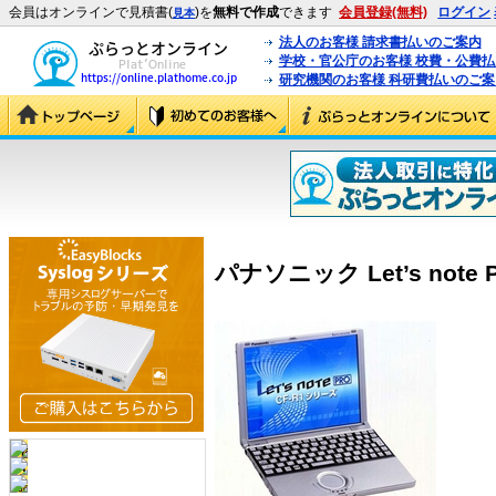
会員はオンラインで見積書(
)を
無料で作成
できます
会員登録(無料)
ログイン
見本
法人のお客様 請求書払いのご案内
学校・官公庁のお客様 校費・公費
研究機関のお客様 科研費払いのご案
パナソニック Let’s note P