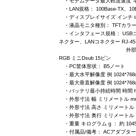
・モデムデータ最大転送速度 キロビッ
・LAN規格： 100Base-TX、10B
・ディスプレイサイズ インチ inch
・液晶モニタ種別： TFTカラ
・インタフェース規格： USBコネク
ネクター、LANコネクター RJ-45
外部ディスプレイ
RGB ミニDsub 15ピン
・PC筐体形状： B5ノート
・最大水平解像度 例 1024*768の
・最大垂直解像度 例 1024*768の
・バッテリ最小持続時間 時間 h 
・外形寸法 幅 ミリメートル mm 
・外形寸法 高さ ミリメートル mm
・外形寸法 奥行 ミリメートル mm ：
・重量 キログラム g ： 約 104
・付属品/備考： ACアダプタ