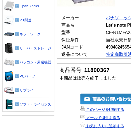
OpenBlocks
メーカー
パナソニッ
IoT関連
商品名
Let's note 
型番
CF-R1MFAX
ネットワーク
保証条件
当社販売日
JANコード
4984824565
サーバ・ストレージ
返品について
特定商取引
パソコン・周辺機器
商品番号
11800367
PCパーツ
本商品は販売を終了しました
サプライ
ソフト・ライセンス
このページを印刷する
メールでURLを送る
お気に入りに追加する