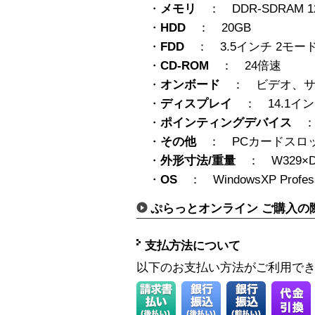
・
メモリ
： DDR-SDRAM 1
・
HDD
： 20GB
・
FDD
： 3.5インチ 2モー
・
CD-ROM
： 24倍速
・
オンボード
： ビデオ、サ
・
ディスプレイ
： 14.1イン
・
ポインティングデバイス
：
・
その他
： PCカードスロ
・
外形寸法/重量
： W329×D2
・
OS
： WindowsXP Profess
ぷらっとオンライン ご購入の
支払方法について
以下のお支払い方法がご利用で