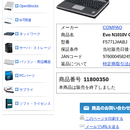
OpenBlocks
IoT関連
メーカー
COMPAQ
ネットワーク
商品名
Evo N1010V C
型番
F5771J#ABJ
サーバ・ストレージ
保証条件
当社販売日後
JANコード
97600045824
パソコン・周辺機器
返品について
特定商取引法
PCパーツ
商品番号
11800350
本商品は販売を終了しました
サプライ
ソフト・ライセンス
このページを印刷する
メールでURLを送る