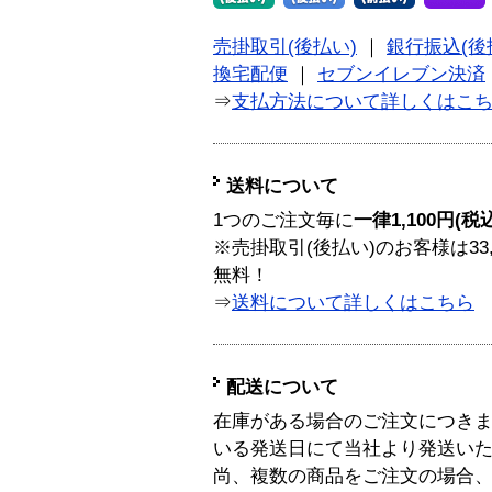
売掛取引(後払い)
｜
銀行振込(後
換宅配便
｜
セブンイレブン決済
⇒
支払方法について詳しくはこ
送料について
1つのご注文毎に
一律1,100円(税
※売掛取引(後払い)のお客様は33
無料！
⇒
送料について詳しくはこちら
配送について
在庫がある場合のご注文につき
いる発送日にて当社より発送い
尚、複数の商品をご注文の場合