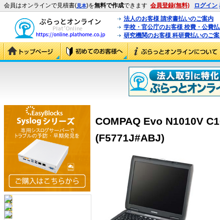
会員はオンラインで見積書(
)を
無料で作成
できます
会員登録(無料)
ログイン
見本
法人のお客様 請求書払いのご案内
学校・官公庁のお客様 校費・公費
研究機関のお客様 科研費払いのご案
COMPAQ Evo N1010V C16
(F5771J#ABJ)