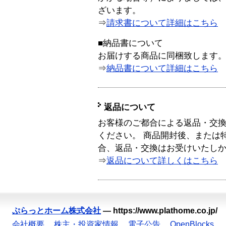
ざいます。
⇒
請求書について詳細はこちら
■納品書について
お届けする商品に同梱致します
⇒
納品書について詳細はこちら
返品について
お客様のご都合による返品・交
ください。 商品開封後、または
合、返品・交換はお受けいたし
⇒
返品について詳しくはこちら
ぷらっとホーム株式会社
—
https://www.plathome.co.jp/
会社概要
株主・投資家情報
電子公告
OpenBlocks