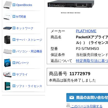
OpenBlocks
IoT関連
ネットワーク
メーカー
PLAT'HOME
商品名
PacketiXアプラ
サーバ・ストレージ
ル））（ライセンス
型番
P2-S/TM945/3
パソコン・周辺機器
保証条件
当社販売日後センド
返品について
特定商取引法に基
PCパーツ
商品番号
11772979
サプライ
本商品は販売を終了しました
ソフト・ライセンス
このページを印刷する