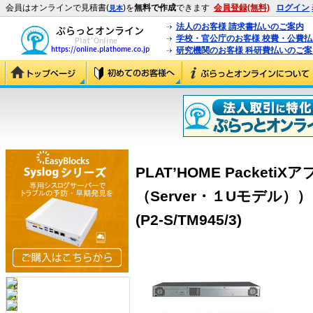
会員はオンラインで見積書(
)を
無料で作成
できます
会員登録(無料)
ログイン
見本
法人のお客様 請求書払いのご案内
学校・官公庁のお客様 校費・公費
研究機関のお客様 科研費払いのご案
PLAT’HOME Packet
（Server・１Uモデル
(P2-S/TM945/3)