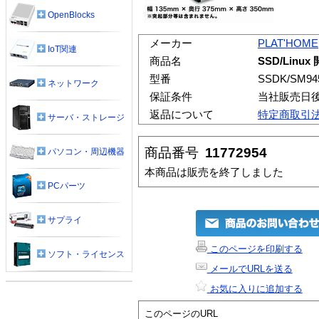
OpenBlocks
メーカー
PLAT'HOME
IoT関連
商品名
SSD/Linu
型番
SSDK/SM94
ネットワーク
保証条件
当社販売日
返品について
特定商取引
サーバ・ストレージ
商品番号
11772954
パソコン・周辺機器
本商品は販売を終了しました
PCパーツ
サプライ
このページを印刷する
ソフト・ライセンス
メールでURLを送る
お気に入りに追加する
このページのURL