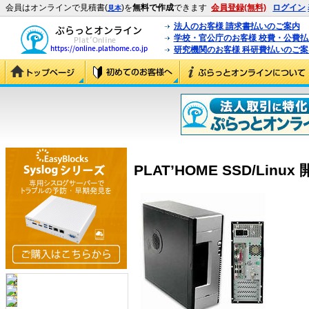
会員はオンラインで見積書(
)を
無料で作成
できます
会員登録(無料)
ログイン
見本
法人のお客様 請求書払いのご案内
学校・官公庁のお客様 校費・公費
研究機関のお客様 科研費払いのご案
PLAT’HOME SSD/Linux