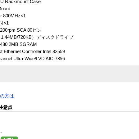
U Rackmount Case
Board
or 800MHz×1
付×1
200rpm SCA 80ピン
ド（1.44MB/720KB）ディスクドライブ
5480 2MB SGRAM
ernet Controller Intel 82559
nnel Ultra-Wide/LVD AIC-7896
望の方は
注意点
す。