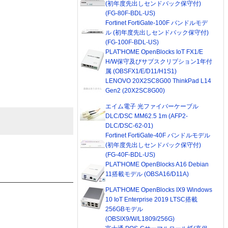
(初年度先出しセンドバック保守付)
(FG-80F-BDL-US)
Fortinet FortiGate-100F バンドルモデ
ル (初年度先出しセンドバック保守付)
(FG-100F-BDL-US)
PLAT'HOME OpenBlocks IoT FX1/E
H/W保守及びサブスクリプション1年付
属 (OBSFX1/E/D11/H1S1)
LENOVO 20X2SC8G00 ThinkPad L14
Gen2 (20X2SC8G00)
エイム電子 光ファイバーケーブル
DLC/DSC MM62.5 1m (AFP2-
DLC/DSC-62-01)
Fortinet FortiGate-40F バンドルモデル
(初年度先出しセンドバック保守付)
(FG-40F-BDL-US)
PLAT'HOME OpenBlocks A16 Debian
11搭載モデル (OBSA16/D11A)
PLAT'HOME OpenBlocks IX9 Windows
10 IoT Enterprise 2019 LTSC搭載
256GBモデル
(OBSIX9/W/L1809/256G)