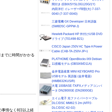
間付き (EBIX/SYSLOG120G/1Y)
内田洋行 イレーザーFB型(大) 7-337-
0040 (7-337-0040)
三菱電機 GX Developer 日本語版
(SW8D5C-GPPW-J)
Hewlett-Packard HP 外付けUSB DVD
ドライブ (701498-B21)
CISCO Japan 250V AC Type A Power
Cable (CAB-TA-250V-JP=)
着までに時間がかかる
PLAT'HOME OpenBlocks IX9 Debian
11搭載モデル (OBSIX9/D11A)
金井電器産業 MINI KEYBOARD Pro
USBモデル 英語版 (金井電器)
(HMB632KUS/R)
大電 100BASE-TX/FXメディアコンバ
ータ DN2800GE (DN2800GE)
エイム電子 光ファイバーケーブル
DLC/DSC MM62.5 2m (AFP2-
DLC/DSC-62-02)
の事情なく8日以上経