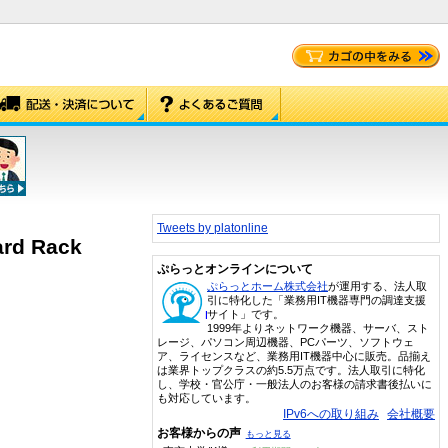
Tweets by platonline
rd Rack
ぷらっとオンラインについて
ぷらっとホーム株式会社
が運用する、法人取
引に特化した「業務用IT機器専門の調達支援
サイト」です。
1999年よりネットワーク機器、サーバ、スト
レージ、パソコン周辺機器、PCパーツ、ソフトウェ
ア、ライセンスなど、業務用IT機器中心に販売。品揃え
は業界トップクラスの約5.5万点です。法人取引に特化
し、学校・官公庁・一般法人のお客様の請求書後払いに
も対応しています。
IPv6への取り組み
会社概要
お客様からの声
もっと見る