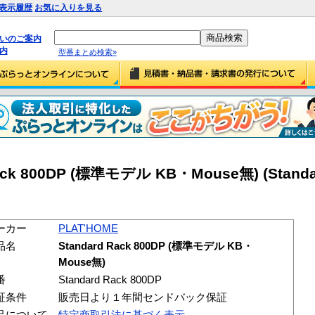
表示履歴
お気に入りを見る
払いのご案内
内
型番まとめ検索»
ack 800DP (標準モデル KB・Mouse無) (Standa
ーカー
PLAT'HOME
品名
Standard Rack 800DP (標準モデル KB・
Mouse無)
番
Standard Rack 800DP
証条件
販売日より１年間センドバック保証
品について
特定商取引法に基づく表示