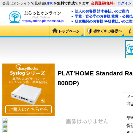
会員はオンラインで見積書(
)を
無料で作成
できます
会員登録(無料)
ログイン
見本
法人のお客様 請求書払いのご案内
学校・官公庁のお客様 校費・公費
研究機関のお客様 科研費払いのご案
PLAT’HOME Standard R
800DP)
メ
商
型
保
返