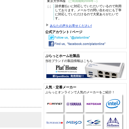
東京大学/K様
(ご利用期間2009年～)
“
請求書払いに対応していただいているので利用
しております。メールでの問い合わせにも丁寧
に対応していただけるので大変ありがたいで
す。
あなたの声をお寄せください!
公式アカウント / ページ
ぷらっとホーム社製品
当社ブランドの製品情報はこちら
人気・定番メーカー
ぷらっとオンラインで人気のメーカーをご紹介！