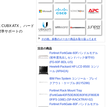
CUBX ATX 。ハード
標準サポートの
その他、多数のメーカー商品を取り扱ってます
注目の商品
Fortinet FortiGate-60Fバンドルモデル
(初年度先出しセンドバック保守付)
(FG-60F-BDL-US)
Hewlett-Packard HP LCD 8500 コンソ
ール (AF642A)
IBM Flex System コンソール・ブレイ
クアウト・ケーブル (81Y5286)
Fortinet Rack Mount Tray
(FortiGate40F/50E/60E/60F/61F/80E/8
0F/FS-108E) (SP-RACKTRAY-02)
Fortinet FortiGate-80F バンドルモデル