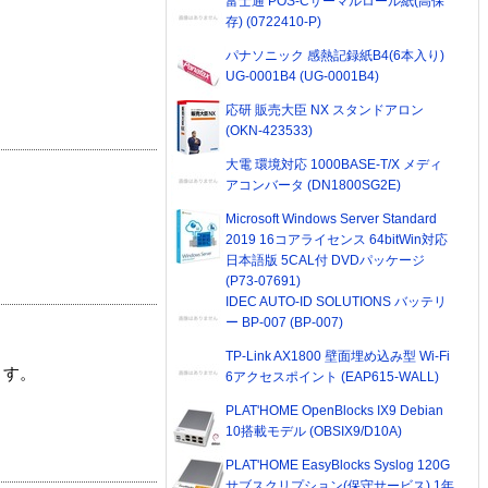
富士通 POS-Cサーマルロール紙(高保
存) (0722410-P)
パナソニック 感熱記録紙B4(6本入り)
UG-0001B4 (UG-0001B4)
応研 販売大臣 NX スタンドアロン
(OKN-423533)
大電 環境対応 1000BASE-T/X メディ
アコンバータ (DN1800SG2E)
Microsoft Windows Server Standard
2019 16コアライセンス 64bitWin対応
日本語版 5CAL付 DVDパッケージ
(P73-07691)
IDEC AUTO-ID SOLUTIONS バッテリ
ー BP-007 (BP-007)
TP-Link AX1800 壁面埋め込み型 Wi-Fi
ます。
6アクセスポイント (EAP615-WALL)
PLAT'HOME OpenBlocks IX9 Debian
10搭載モデル (OBSIX9/D10A)
PLAT'HOME EasyBlocks Syslog 120G
サブスクリプション(保守サービス) 1年