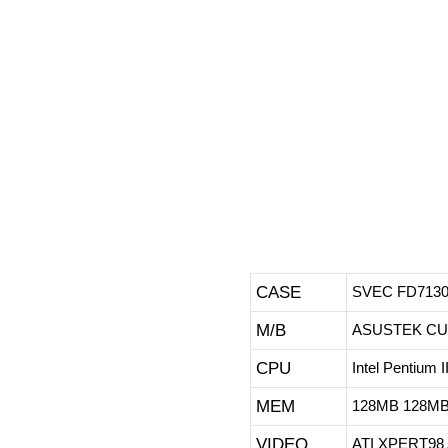
CASE
SVEC FD7130
M/B
ASUSTEK C
CPU
Intel Pentium
MEM
128MB 128M
VIDEO
ATI XPERT98