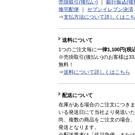
売掛取引(後払い)
｜
銀行振込(後
換宅配便
｜
セブンイレブン決済
⇒
支払方法について詳しくはこ
送料について
1つのご注文毎に
一律1,100円(税
※売掛取引(後払い)のお客様は33
無料！
⇒
送料について詳しくはこちら
配送について
在庫がある場合のご注文につき
いる発送日にて当社より発送い
尚、複数の商品をご注文の場合
発送となります。
※配送業者は「佐川急便」また