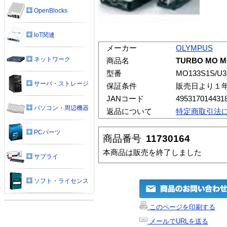
OpenBlocks
IoT関連
メーカー
OLYMPUS
ネットワーク
商品名
TURBO MO M
型番
MO133S1S/U3
サーバ・ストレージ
保証条件
販売日より１
JANコード
495317014431
パソコン・周辺機器
返品について
特定商取引法
PCパーツ
商品番号
11730164
本商品は販売を終了しました
サプライ
ソフト・ライセンス
このページを印刷する
メールでURLを送る