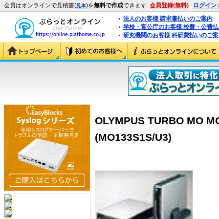
会員はオンラインで見積書(
)を
無料で作成
できます
会員登録(無料)
ログイン
見本
法人のお客様 請求書払いのご案内
学校・官公庁のお客様 校費・公費
研究機関のお客様 科研費払いのご案
OLYMPUS TURBO MO M
(MO133S1S/U3)