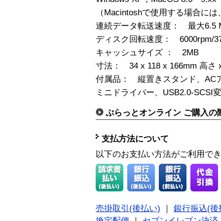
（Macintoshで使用する場合に
連続データ転送速度： 最大6.5 M
ディスク回転速度： 6000rpm/376
キャッシュサイズ ： 2MB
寸法： 34 x 118 x 166mm 高さ 
付属品： 縦置きスタンド、AC
ミニドライバー、USB2.0-SCS
ぷらっとオンライン ご購入の
支払方法について
以下のお支払い方法がご利用で
売掛取引(後払い)
｜
銀行振込(後
換宅配便
｜
セブンイレブン決済