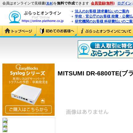
会員はオンラインで見積書(
)を
無料で作成
できます
会員登録(無料)
ログイン
見本
法人のお客様 請求書払いのご案内
学校・官公庁のお客様 校費・公費
研究機関のお客様 科研費払いのご案
MITSUMI DR-6800TE(ブラ