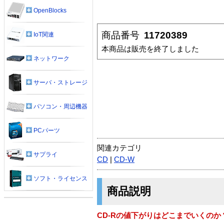
OpenBlocks
商品番号
11720389
IoT関連
本商品は販売を終了しました
ネットワーク
サーバ・ストレージ
パソコン・周辺機器
PCパーツ
関連カテゴリ
サプライ
CD
|
CD-W
ソフト・ライセンス
商品説明
CD-Rの値下がりはどこまでいくのか