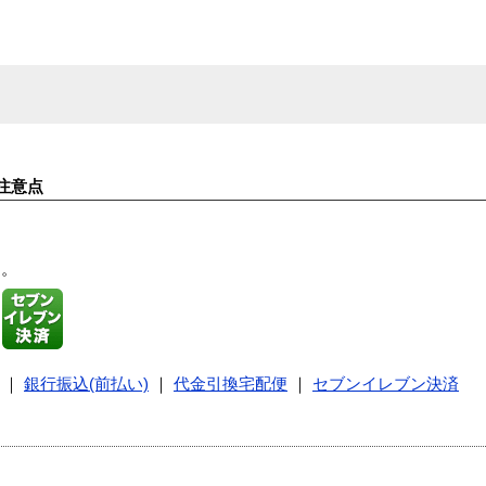
注意点
す。
｜
銀行振込(前払い)
｜
代金引換宅配便
｜
セブンイレブン決済