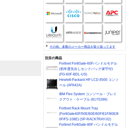
その他、多数のメーカー商品を取り扱ってます
注目の商品
Fortinet FortiGate-60Fバンドルモデル
(初年度先出しセンドバック保守付)
(FG-60F-BDL-US)
Hewlett-Packard HP LCD 8500 コンソ
ール (AF642A)
IBM Flex System コンソール・ブレイ
クアウト・ケーブル (81Y5286)
Fortinet Rack Mount Tray
(FortiGate40F/50E/60E/60F/61F/80E/8
0F/FS-108E) (SP-RACKTRAY-02)
Fortinet FortiGate-80F バンドルモデル