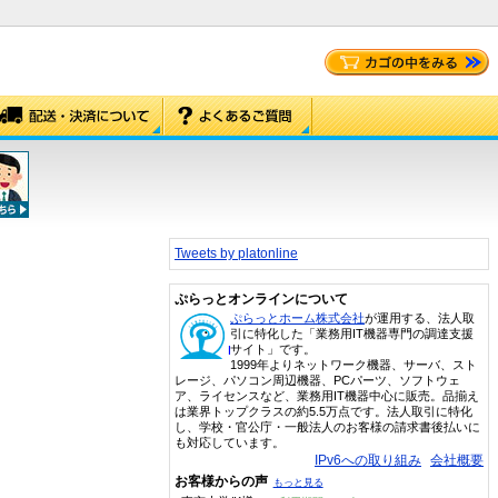
Tweets by platonline
ぷらっとオンラインについて
ぷらっとホーム株式会社
が運用する、法人取
引に特化した「業務用IT機器専門の調達支援
サイト」です。
1999年よりネットワーク機器、サーバ、スト
レージ、パソコン周辺機器、PCパーツ、ソフトウェ
ア、ライセンスなど、業務用IT機器中心に販売。品揃え
は業界トップクラスの約5.5万点です。法人取引に特化
し、学校・官公庁・一般法人のお客様の請求書後払いに
も対応しています。
IPv6への取り組み
会社概要
お客様からの声
もっと見る