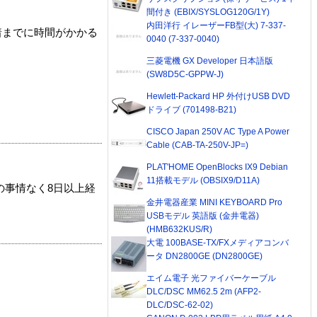
間付き (EBIX/SYSLOG120G/1Y)
内田洋行 イレーザーFB型(大) 7-337-
着までに時間がかかる
0040 (7-337-0040)
三菱電機 GX Developer 日本語版
(SW8D5C-GPPW-J)
Hewlett-Packard HP 外付けUSB DVD
ドライブ (701498-B21)
CISCO Japan 250V AC Type A Power
Cable (CAB-TA-250V-JP=)
PLAT'HOME OpenBlocks IX9 Debian
11搭載モデル (OBSIX9/D11A)
の事情なく8日以上経
金井電器産業 MINI KEYBOARD Pro
USBモデル 英語版 (金井電器)
(HMB632KUS/R)
大電 100BASE-TX/FXメディアコンバ
ータ DN2800GE (DN2800GE)
エイム電子 光ファイバーケーブル
DLC/DSC MM62.5 2m (AFP2-
DLC/DSC-62-02)