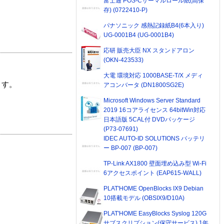
富士通 POS-Cサーマルロール紙(高保
存) (0722410-P)
パナソニック 感熱記録紙B4(6本入り)
UG-0001B4 (UG-0001B4)
応研 販売大臣 NX スタンドアロン
(OKN-423533)
大電 環境対応 1000BASE-T/X メディ
ます。
アコンバータ (DN1800SG2E)
Microsoft Windows Server Standard
2019 16コアライセンス 64bitWin対応
日本語版 5CAL付 DVDパッケージ
(P73-07691)
IDEC AUTO-ID SOLUTIONS バッテリ
ー BP-007 (BP-007)
TP-Link AX1800 壁面埋め込み型 Wi-Fi
6アクセスポイント (EAP615-WALL)
PLAT'HOME OpenBlocks IX9 Debian
10搭載モデル (OBSIX9/D10A)
PLAT'HOME EasyBlocks Syslog 120G
サブスクリプション(保守サービス) 1年