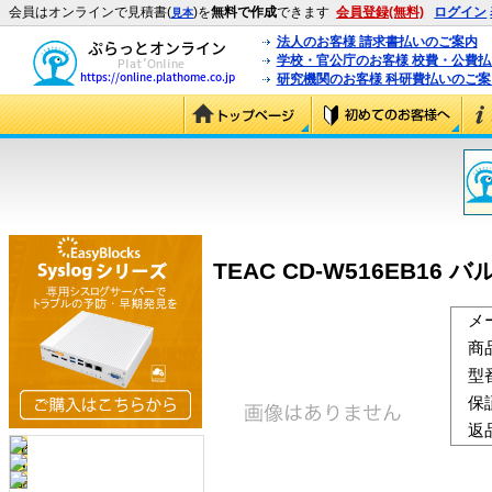
会員はオンラインで見積書(
)を
無料で作成
できます
会員登録(無料)
ログイン
見本
法人のお客様 請求書払いのご案内
学校・官公庁のお客様 校費・公費
研究機関のお客様 科研費払いのご案
TEAC CD-W516EB16 バル
メ
商
型
保
返