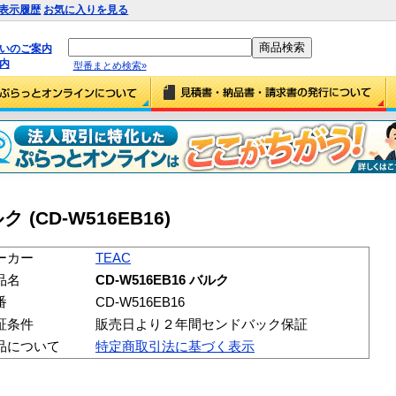
表示履歴
お気に入りを見る
払いのご案内
内
型番まとめ検索»
ク (CD-W516EB16)
ーカー
TEAC
品名
CD-W516EB16 バルク
番
CD-W516EB16
証条件
販売日より２年間センドバック保証
品について
特定商取引法に基づく表示