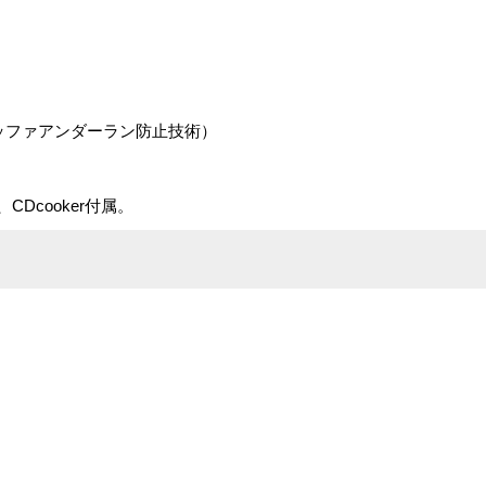
能搭載 （バッファアンダーラン防止技術）
Dcooker付属。