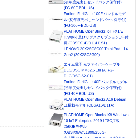
(初年度先出しセンドバック保守付)
(FG-80F-BDL-US)
Fortinet FortiGate-100F バンドルモデ
ル (初年度先出しセンドバック保守付)
(FG-100F-BDL-US)
PLAT'HOME OpenBlocks IoT FX1/E
H/W保守及びサブスクリプション1年付
属 (OBSFX1/E/D11/H1S1)
LENOVO 20X2SC8G00 ThinkPad L14
Gen2 (20X2SC8G00)
エイム電子 光ファイバーケーブル
DLC/DSC MM62.5 1m (AFP2-
DLC/DSC-62-01)
Fortinet FortiGate-40F バンドルモデル
(初年度先出しセンドバック保守付)
(FG-40F-BDL-US)
PLAT'HOME OpenBlocks A16 Debian
11搭載モデル (OBSA16/D11A)
PLAT'HOME OpenBlocks IX9 Windows
10 IoT Enterprise 2019 LTSC搭載
256GBモデル
(OBSIX9/W/L1809/256G)