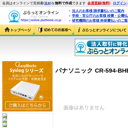
会員はオンラインで見積書(
)を
無料で作成
できます
会員登録(無料)
ログイン
見本
法人のお客様 請求書払いのご案内
学校・官公庁のお客様 校費・公費
研究機関のお客様 科研費払いのご案
パナソニック CR-594-BHB-