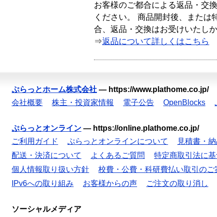
お客様のご都合による返品・交
ください。 商品開封後、または
合、返品・交換はお受けいたし
⇒
返品について詳しくはこちら
ぷらっとホーム株式会社
—
https://www.plathome.co.jp/
会社概要
株主・投資家情報
電子公告
OpenBlocks
ぷらっとオンライン
—
https://online.plathome.co.jp/
ご利用ガイド
ぷらっとオンラインについて
見積書・納
配送・決済について
よくあるご質問
特定商取引法に基
個人情報取り扱い方針
校費・公費・科研費払い取引のご
IPv6への取り組み
お客様からの声
ご注文の取り消し
ソーシャルメディア