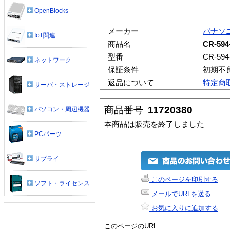
OpenBlocks
メーカー
パナソ
IoT関連
商品名
CR-59
型番
CR-594
ネットワーク
保証条件
初期不
返品について
特定商
サーバ・ストレージ
商品番号
11720380
パソコン・周辺機器
本商品は販売を終了しました
PCパーツ
サプライ
このページを印刷する
ソフト・ライセンス
メールでURLを送る
お気に入りに追加する
このページのURL