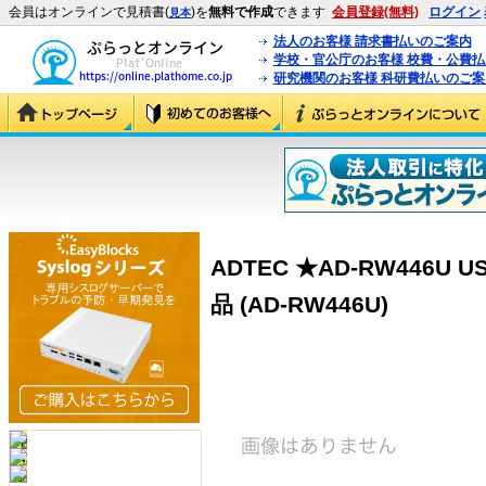
会員はオンラインで見積書(
)を
無料で作成
できます
会員登録(無料)
ログイン
見本
法人のお客様 請求書払いのご案内
学校・官公庁のお客様 校費・公費
研究機関のお客様 科研費払いのご案
ADTEC ★AD-RW446U
品 (AD-RW446U)