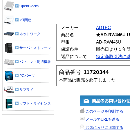
OpenBlocks
IoT関連
メーカー
ADTEC
ネットワーク
商品名
★AD-RW446U
型番
AD-RW446U
サーバ・ストレージ
保証条件
販売日より１年
返品について
特定商取引法に
パソコン・周辺機器
商品番号
11720344
PCパーツ
本商品は販売を終了しました
サプライ
ソフト・ライセンス
このページを印刷する
メールでURLを送る
お気に入りに追加する