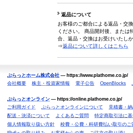
返品について
お客様のご都合による返品・交
ください。 商品開封後、または
合、返品・交換はお受けいたし
⇒
返品について詳しくはこちら
ぷらっとホーム株式会社
—
https://www.plathome.co.jp/
会社概要
株主・投資家情報
電子公告
OpenBlocks
ぷらっとオンライン
—
https://online.plathome.co.jp/
ご利用ガイド
ぷらっとオンラインについて
見積書・納
配送・決済について
よくあるご質問
特定商取引法に基
個人情報取り扱い方針
校費・公費・科研費払い取引のご
IPv6への取り組み
お客様からの声
ご注文の取り消し