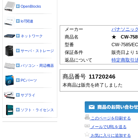
OpenBlocks
IoT関連
メーカー
パナソニッ
ネットワーク
商品名
★ CW-758
型番
CW-7585/E
サーバ・ストレージ
保証条件
販売日より
返品について
特定商取引
パソコン・周辺機器
商品番号
11720246
PCパーツ
本商品は販売を終了しました
サプライ
ソフト・ライセンス
このページを印刷する
メールでURLを送る
お気に入りに追加する