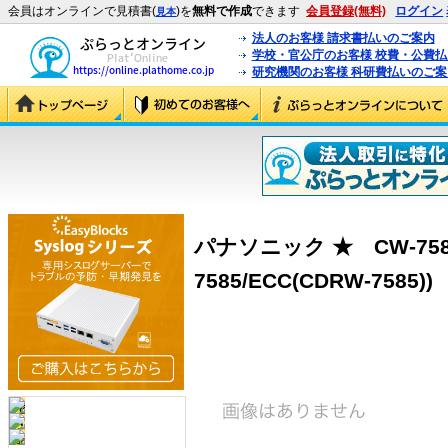
会員はオンラインで見積書(
)を
無料で作成
できます
会員登録(無料)
ログイン
見本
法人のお客様 請求書払いのご案内
学校・官公庁のお客様 校費・公費
研究機関のお客様 科研費払いのご案
パナソニック ★ CW-7585
7585/ECC(CDRW-7585))