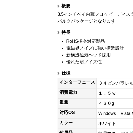
概要
3.5インチベイ内蔵フロッピーディス
バルクパッケージとなります。
特長
RoHS指令対応製品
電磁界ノイズに強い構造設計
新構造磁気ヘッド採用
優れた耐ノイズ性
仕様
インターフェース
３４ピンパラレ
消費電力
１．５ｗ
重量
４３０g
対応OS
Windows Vista
カラー
ホワイト
付属品