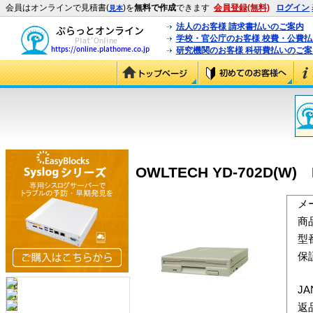
会員はオンラインで見積書(
)を
無料で作成
できます
会員登録(無料)
ログイン
見本
法人のお客様 請求書払いのご案内
学校・官公庁のお客様 校費・公費
研究機関のお客様 科研費払いのご案
OWLTECH YD-702D(W) B
メ
商
型
保
J
返