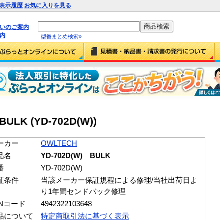
表示履歴
お気に入りを見る
払いのご案内
内
型番まとめ検索»
ULK (YD-702D(W))
ーカー
OWLTECH
品名
YD-702D(W) BULK
番
YD-702D(W)
証条件
当該メーカー保証規程による修理/当社出荷日よ
り1年間センドバック修理
ANコード
4942322103648
品について
特定商取引法に基づく表示