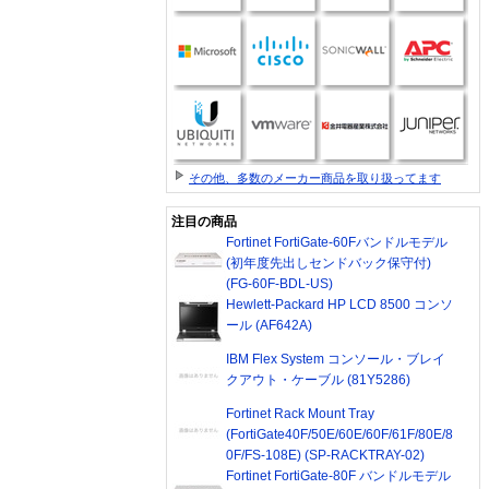
その他、多数のメーカー商品を取り扱ってます
注目の商品
Fortinet FortiGate-60Fバンドルモデル
(初年度先出しセンドバック保守付)
(FG-60F-BDL-US)
Hewlett-Packard HP LCD 8500 コンソ
ール (AF642A)
IBM Flex System コンソール・ブレイ
クアウト・ケーブル (81Y5286)
Fortinet Rack Mount Tray
(FortiGate40F/50E/60E/60F/61F/80E/8
0F/FS-108E) (SP-RACKTRAY-02)
Fortinet FortiGate-80F バンドルモデル