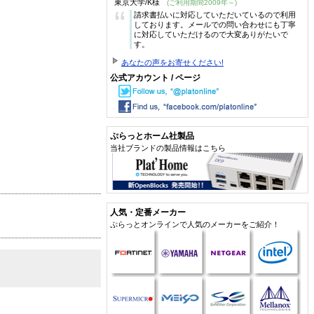
東京大学/K様
(ご利用期間2009年～)
“
請求書払いに対応していただいているので利用
しております。メールでの問い合わせにも丁寧
に対応していただけるので大変ありがたいで
す。
あなたの声をお寄せください!
公式アカウント / ページ
ぷらっとホーム社製品
当社ブランドの製品情報はこちら
人気・定番メーカー
ぷらっとオンラインで人気のメーカーをご紹介！