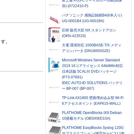
富士通 POS-Cサーマルロール紙(高保
存) (0722410-P)
パナソニック 感熱記録紙B4(6本入り)
UG-0001B4 (UG-0001B4)
応研 販売大臣 NX スタンドアロン
(OKN-423533)
ます。
大電 環境対応 1000BASE-T/X メディ
アコンバータ (DN1800SG2E)
Microsoft Windows Server Standard
2019 16コアライセンス 64bitWin対応
日本語版 5CAL付 DVDパッケージ
(P73-07691)
IDEC AUTO-ID SOLUTIONS バッテリ
ー BP-007 (BP-007)
TP-Link AX1800 壁面埋め込み型 Wi-Fi
6アクセスポイント (EAP615-WALL)
PLAT'HOME OpenBlocks IX9 Debian
10搭載モデル (OBSIX9/D10A)
PLAT'HOME EasyBlocks Syslog 120G
サブスクリプション(保守サービス) 1年