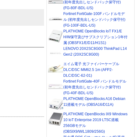
(初年度先出しセンドバック保守付)
(FG-80F-BDL-US)
Fortinet FortiGate-100F バンドルモデ
ル (初年度先出しセンドバック保守付)
(FG-100F-BDL-US)
PLAT'HOME OpenBlocks IoT FX1/E
H/W保守及びサブスクリプション1年付
属 (OBSFX1/E/D11/H1S1)
LENOVO 20X2SC8G00 ThinkPad L14
Gen2 (20X2SC8G00)
エイム電子 光ファイバーケーブル
DLC/DSC MM62.5 1m (AFP2-
DLC/DSC-62-01)
Fortinet FortiGate-40F バンドルモデル
(初年度先出しセンドバック保守付)
(FG-40F-BDL-US)
PLAT'HOME OpenBlocks A16 Debian
11搭載モデル (OBSA16/D11A)
PLAT'HOME OpenBlocks IX9 Windows
10 IoT Enterprise 2019 LTSC搭載
256GBモデル
(OBSIX9/W/L1809/256G)