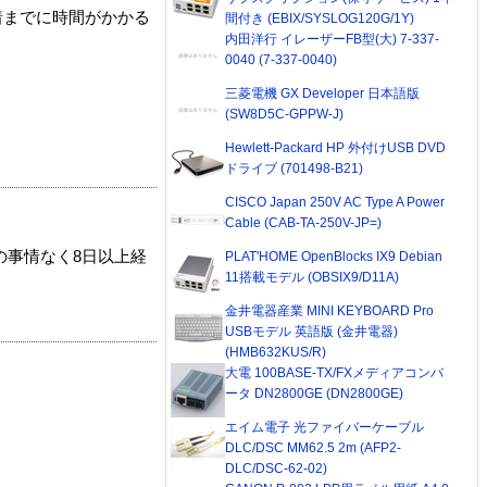
着までに時間がかかる
間付き (EBIX/SYSLOG120G/1Y)
内田洋行 イレーザーFB型(大) 7-337-
0040 (7-337-0040)
三菱電機 GX Developer 日本語版
(SW8D5C-GPPW-J)
Hewlett-Packard HP 外付けUSB DVD
ドライブ (701498-B21)
CISCO Japan 250V AC Type A Power
Cable (CAB-TA-250V-JP=)
の事情なく8日以上経
PLAT'HOME OpenBlocks IX9 Debian
11搭載モデル (OBSIX9/D11A)
金井電器産業 MINI KEYBOARD Pro
USBモデル 英語版 (金井電器)
(HMB632KUS/R)
大電 100BASE-TX/FXメディアコンバ
ータ DN2800GE (DN2800GE)
エイム電子 光ファイバーケーブル
DLC/DSC MM62.5 2m (AFP2-
DLC/DSC-62-02)