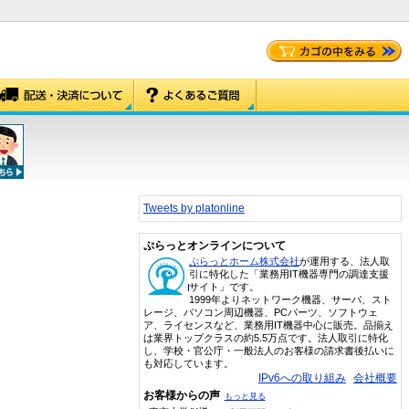
Tweets by platonline
ぷらっとオンラインについて
ぷらっとホーム株式会社
が運用する、法人取
引に特化した「業務用IT機器専門の調達支援
サイト」です。
1999年よりネットワーク機器、サーバ、スト
レージ、パソコン周辺機器、PCパーツ、ソフトウェ
ア、ライセンスなど、業務用IT機器中心に販売。品揃え
は業界トップクラスの約5.5万点です。法人取引に特化
し、学校・官公庁・一般法人のお客様の請求書後払いに
も対応しています。
IPv6への取り組み
会社概要
お客様からの声
もっと見る