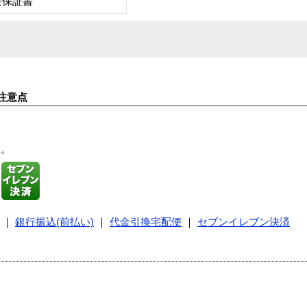
兼保証書
注意点
す。
｜
銀行振込(前払い)
｜
代金引換宅配便
｜
セブンイレブン決済