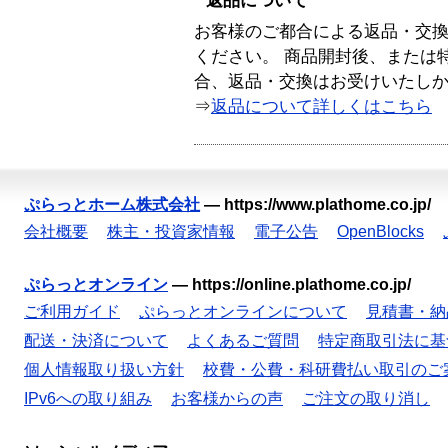
返品について
お客様のご都合による返品・交
ください。 商品開封後、または
合、返品・交換はお受けいたし
⇒
返品について詳しくはこちら
ぷらっとホーム株式会社
—
https://www.plathome.co.jp/
会社概要
株主・投資家情報
電子公告
OpenBlocks
ぷらっとオンライン
—
https://online.plathome.co.jp/
ご利用ガイド
ぷらっとオンラインについて
見積書・納
配送・決済について
よくあるご質問
特定商取引法に基
個人情報取り扱い方針
校費・公費・科研費払い取引のご
IPv6への取り組み
お客様からの声
ご注文の取り消し