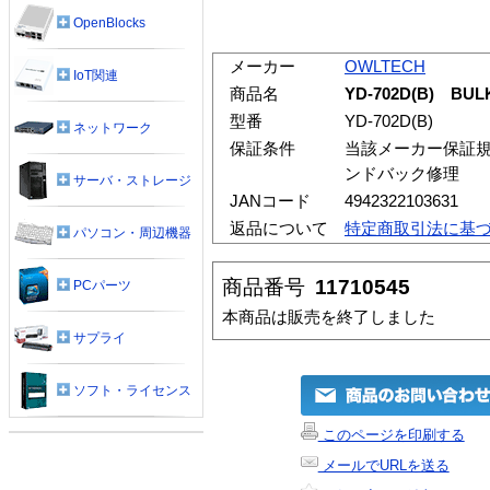
OpenBlocks
メーカー
OWLTECH
IoT関連
商品名
YD-702D(B) BUL
型番
YD-702D(B)
ネットワーク
保証条件
当該メーカー保証規
ンドバック修理
サーバ・ストレージ
JANコード
4942322103631
返品について
特定商取引法に基
パソコン・周辺機器
商品番号
11710545
PCパーツ
本商品は販売を終了しました
サプライ
ソフト・ライセンス
このページを印刷する
メールでURLを送る