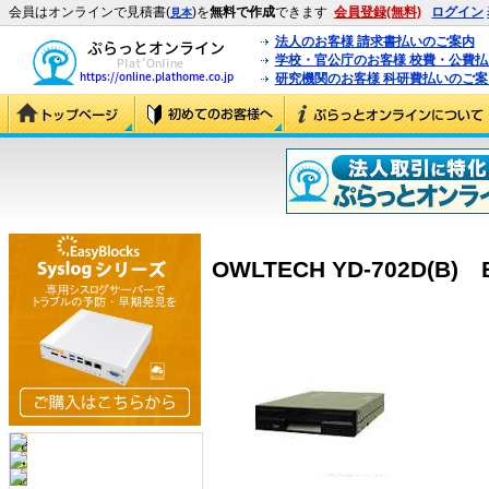
会員はオンラインで見積書(
)を
無料で作成
できます
会員登録(無料)
ログイン
見本
法人のお客様 請求書払いのご案内
学校・官公庁のお客様 校費・公費
研究機関のお客様 科研費払いのご案
OWLTECH YD-702D(B) B