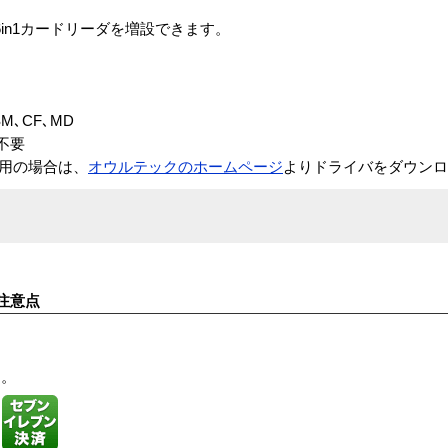
と6in1カードリーダを増設できます。
。
M､CF､MD
バ不要
でご使用の場合は、
オウルテックのホームページ
よりドライバをダウンロ
注意点
す。