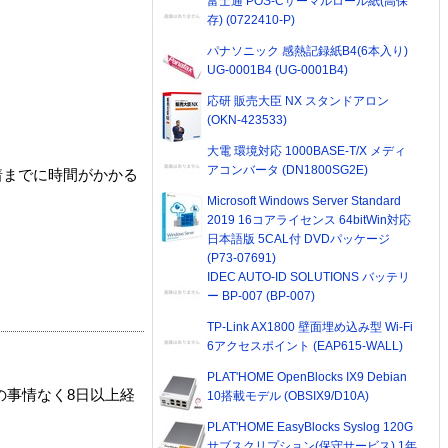
富士通 POS-Cサーマルロール紙(高保
存) (0722410-P)
パナソニック 感熱記録紙B4(6本入り)
UG-0001B4 (UG-0001B4)
応研 販売大臣 NX スタンドアロン
(OKN-423533)
大電 環境対応 1000BASE-T/X メディ
アコンバータ (DN1800SG2E)
着までに時間がかかる
Microsoft Windows Server Standard
2019 16コアライセンス 64bitWin対応
日本語版 5CAL付 DVDパッケージ
(P73-07691)
IDEC AUTO-ID SOLUTIONS バッテリ
ー BP-007 (BP-007)
TP-Link AX1800 壁面埋め込み型 Wi-Fi
6アクセスポイント (EAP615-WALL)
PLAT'HOME OpenBlocks IX9 Debian
の事情なく8日以上経
10搭載モデル (OBSIX9/D10A)
PLAT'HOME EasyBlocks Syslog 120G
サブスクリプション(保守サービス) 1年