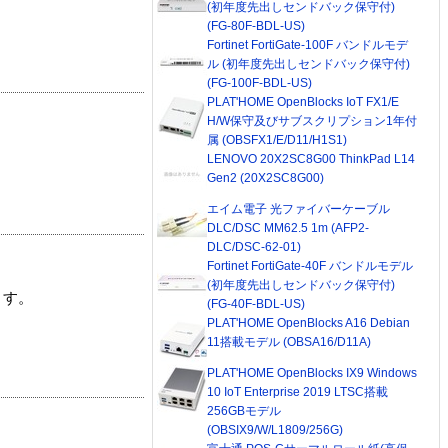
(初年度先出しセンドバック保守付)
(FG-80F-BDL-US)
Fortinet FortiGate-100F バンドルモデ
ル (初年度先出しセンドバック保守付)
(FG-100F-BDL-US)
PLAT'HOME OpenBlocks IoT FX1/E
H/W保守及びサブスクリプション1年付
属 (OBSFX1/E/D11/H1S1)
LENOVO 20X2SC8G00 ThinkPad L14
Gen2 (20X2SC8G00)
エイム電子 光ファイバーケーブル
DLC/DSC MM62.5 1m (AFP2-
DLC/DSC-62-01)
Fortinet FortiGate-40F バンドルモデル
(初年度先出しセンドバック保守付)
ます。
(FG-40F-BDL-US)
PLAT'HOME OpenBlocks A16 Debian
11搭載モデル (OBSA16/D11A)
PLAT'HOME OpenBlocks IX9 Windows
10 IoT Enterprise 2019 LTSC搭載
256GBモデル
(OBSIX9/W/L1809/256G)