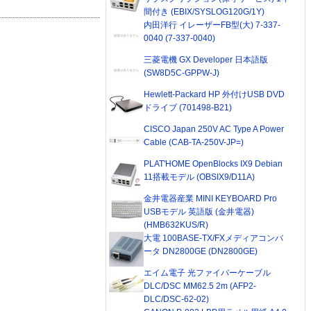
間付き (EBIX/SYSLOG120G/1Y)
内田洋行 イレーザーFB型(大) 7-337-
0040 (7-337-0040)
三菱電機 GX Developer 日本語版
(SW8D5C-GPPW-J)
Hewlett-Packard HP 外付けUSB DVD
ドライブ (701498-B21)
CISCO Japan 250V AC Type A Power
Cable (CAB-TA-250V-JP=)
PLAT'HOME OpenBlocks IX9 Debian
11搭載モデル (OBSIX9/D11A)
金井電器産業 MINI KEYBOARD Pro
USBモデル 英語版 (金井電器)
(HMB632KUS/R)
大電 100BASE-TX/FXメディアコンバ
ータ DN2800GE (DN2800GE)
エイム電子 光ファイバーケーブル
DLC/DSC MM62.5 2m (AFP2-
DLC/DSC-62-02)