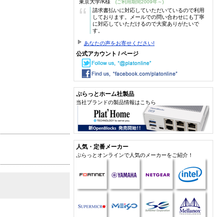
東京大学/K様
(ご利用期間2009年～)
“
請求書払いに対応していただいているので利用
しております。メールでの問い合わせにも丁寧
に対応していただけるので大変ありがたいで
す。
あなたの声をお寄せください!
公式アカウント / ページ
ぷらっとホーム社製品
当社ブランドの製品情報はこちら
人気・定番メーカー
ぷらっとオンラインで人気のメーカーをご紹介！