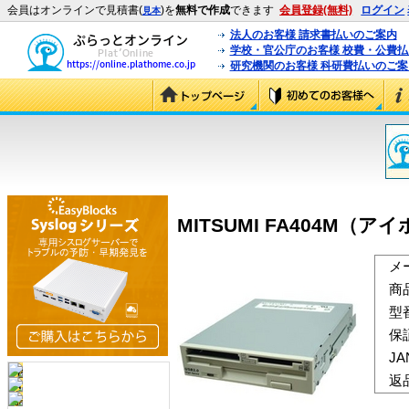
会員はオンラインで見積書(
)を
無料で作成
できます
会員登録(無料)
ログイン
見本
法人のお客様 請求書払いのご案内
学校・官公庁のお客様 校費・公費
研究機関のお客様 科研費払いのご案
MITSUMI FA404M（アイ
メ
商
型
保
J
返