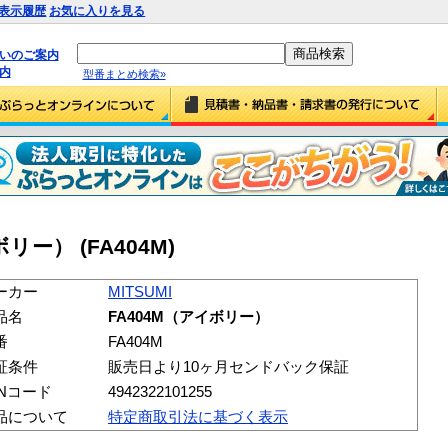
表示履歴
お気に入りを見る
払いのご案内
内
型番まとめ検索»
ボリー） (FA404M)
ーカー
MITSUMI
品名
FA404M（アイボリー）
番
FA404M
証条件
販売日より10ヶ月センドバック保証
ANコード
4942322101255
品について
特定商取引法に基づく表示