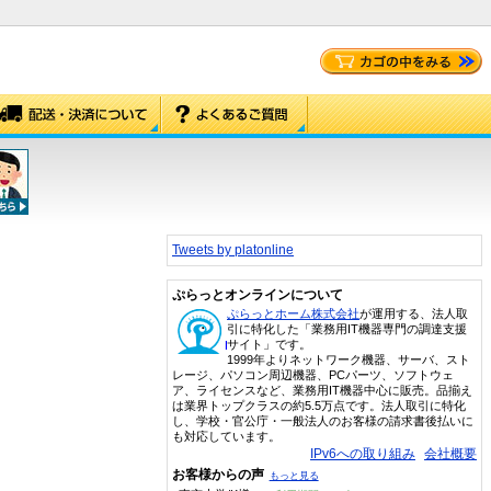
Tweets by platonline
ぷらっとオンラインについて
ぷらっとホーム株式会社
が運用する、法人取
引に特化した「業務用IT機器専門の調達支援
サイト」です。
1999年よりネットワーク機器、サーバ、スト
レージ、パソコン周辺機器、PCパーツ、ソフトウェ
ア、ライセンスなど、業務用IT機器中心に販売。品揃え
は業界トップクラスの約5.5万点です。法人取引に特化
し、学校・官公庁・一般法人のお客様の請求書後払いに
も対応しています。
IPv6への取り組み
会社概要
お客様からの声
もっと見る