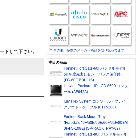
その他、多数のメーカー商品を取り扱ってます
ードして下さい。
注目の商品
Fortinet FortiGate-60Fバンドルモデル
(初年度先出しセンドバック保守付)
(FG-60F-BDL-US)
Hewlett-Packard HP LCD 8500 コンソ
ール (AF642A)
IBM Flex System コンソール・ブレイ
クアウト・ケーブル (81Y5286)
Fortinet Rack Mount Tray
(FortiGate40F/50E/60E/60F/61F/80E/8
0F/FS-108E) (SP-RACKTRAY-02)
Fortinet FortiGate-80F バンドルモデル