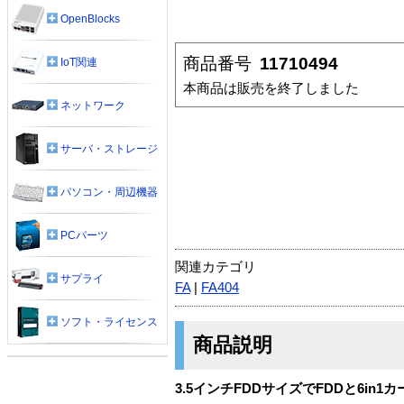
OpenBlocks
商品番号
11710494
IoT関連
本商品は販売を終了しました
ネットワーク
サーバ・ストレージ
パソコン・周辺機器
PCパーツ
関連カテゴリ
サプライ
FA
|
FA404
ソフト・ライセンス
商品説明
3.5インチFDDサイズでFDDと6in