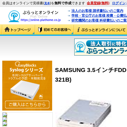
会員はオンラインで見積書(
)を
無料で作成
できます
会員登録(無料)
ログイン
見本
法人のお客様 請求書払いのご案内
学校・官公庁のお客様 校費・公費
研究機関のお客様 科研費払いのご案
SAMSUNG 3.5インチFDD S
321B)