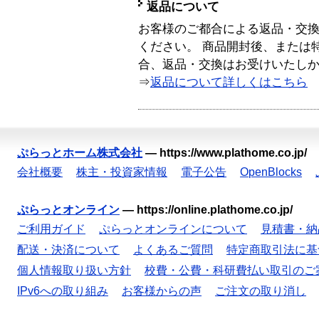
返品について
お客様のご都合による返品・交
ください。 商品開封後、または
合、返品・交換はお受けいたし
⇒
返品について詳しくはこちら
ぷらっとホーム株式会社
—
https://www.plathome.co.jp/
会社概要
株主・投資家情報
電子公告
OpenBlocks
ぷらっとオンライン
—
https://online.plathome.co.jp/
ご利用ガイド
ぷらっとオンラインについて
見積書・納
配送・決済について
よくあるご質問
特定商取引法に基
個人情報取り扱い方針
校費・公費・科研費払い取引のご
IPv6への取り組み
お客様からの声
ご注文の取り消し