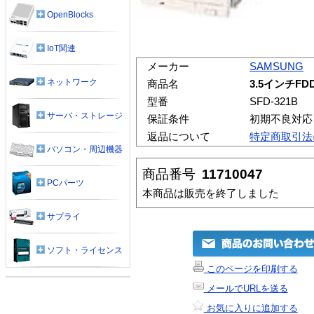
OpenBlocks
IoT関連
メーカー
SAMSUNG
ネットワーク
商品名
3.5インチFDD
型番
SFD-321B
サーバ・ストレージ
保証条件
初期不良対応
返品について
特定商取引法
パソコン・周辺機器
商品番号
11710047
PCパーツ
本商品は販売を終了しました
サプライ
ソフト・ライセンス
このページを印刷する
メールでURLを送る
お気に入りに追加する