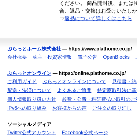
ください。 商品開封後、または
合、返品・交換はお受けいたし
⇒
返品について詳しくはこちら
ぷらっとホーム株式会社
—
https://www.plathome.co.jp/
会社概要
株主・投資家情報
電子公告
OpenBlocks
ぷらっとオンライン
—
https://online.plathome.co.jp/
ご利用ガイド
ぷらっとオンラインについて
見積書・納
配送・決済について
よくあるご質問
特定商取引法に基
個人情報取り扱い方針
校費・公費・科研費払い取引のご
IPv6への取り組み
お客様からの声
ご注文の取り消し
ソーシャルメディア
Twitter公式アカウント
Facebook公式ページ