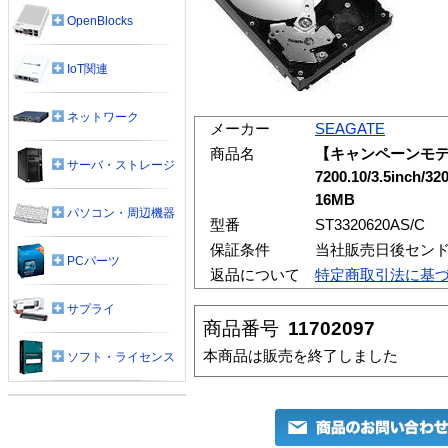
OpenBlocks
IoT関連
ネットワーク
メーカー
SEAGATE
商品名
【キャンペーンモデル】
サーバ・ストレージ
7200.10/3.5inch/
16MB
パソコン・周辺機器
型番
ST3320620AS/C
保証条件
当社販売日後セン
PCパーツ
返品について
特定商取引法に基
サプライ
商品番号
11702097
本商品は販売を終了しました
ソフト・ライセンス