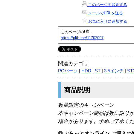
このページを印刷する
メールでURLを送る
お気に入りに追加する
このページのURL
https://plth.me/11702097
関連カテゴリ
PCパーツ
|
HDD
|
ST
|
3.5インチ
|
ST
商品説明
数量限定のキャンペーン
本キャンペーン商品は数に限り
場合があります。予めご了承く
ぷらっとオンライン ご購入の