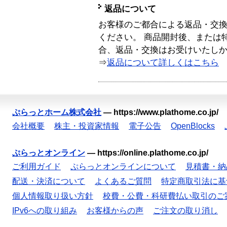
返品について
お客様のご都合による返品・交
ください。 商品開封後、または
合、返品・交換はお受けいたし
⇒
返品について詳しくはこちら
ぷらっとホーム株式会社
—
https://www.plathome.co.jp/
会社概要
株主・投資家情報
電子公告
OpenBlocks
ぷらっとオンライン
—
https://online.plathome.co.jp/
ご利用ガイド
ぷらっとオンラインについて
見積書・納
配送・決済について
よくあるご質問
特定商取引法に基
個人情報取り扱い方針
校費・公費・科研費払い取引のご
IPv6への取り組み
お客様からの声
ご注文の取り消し