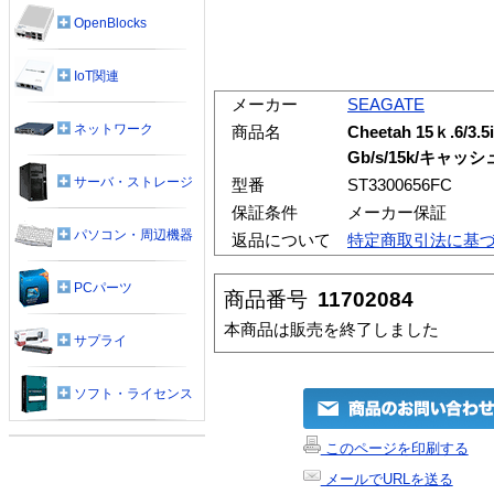
OpenBlocks
IoT関連
メーカー
SEAGATE
ネットワーク
商品名
Cheetah 15ｋ.6/3.5
Gb/s/15k/キャッシ
サーバ・ストレージ
型番
ST3300656FC
保証条件
メーカー保証
パソコン・周辺機器
返品について
特定商取引法に基
PCパーツ
商品番号
11702084
本商品は販売を終了しました
サプライ
ソフト・ライセンス
このページを印刷する
メールでURLを送る