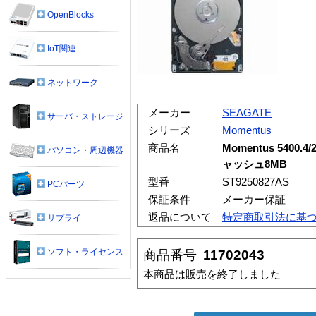
OpenBlocks
IoT関連
ネットワーク
メーカー
SEAGATE
サーバ・ストレージ
シリーズ
Momentus
商品名
Momentus 5400.4/2
パソコン・周辺機器
ャッシュ8MB
型番
ST9250827AS
PCパーツ
保証条件
メーカー保証
返品について
特定商取引法に基
サプライ
ソフト・ライセンス
商品番号
11702043
本商品は販売を終了しました