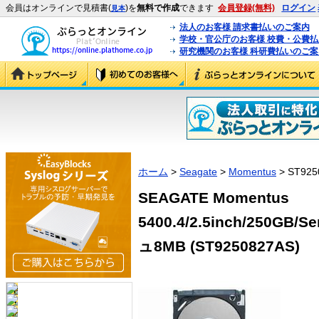
会員はオンラインで見積書(
)を
無料で作成
できます
会員登録(無料)
ログイン
見本
法人のお客様 請求書払いのご案内
学校・官公庁のお客様 校費・公費
研究機関のお客様 科研費払いのご案
ホーム
>
Seagate
>
Momentus
> ST925
SEAGATE Momentus
5400.4/2.5inch/250GB/
ュ8MB (ST9250827AS)