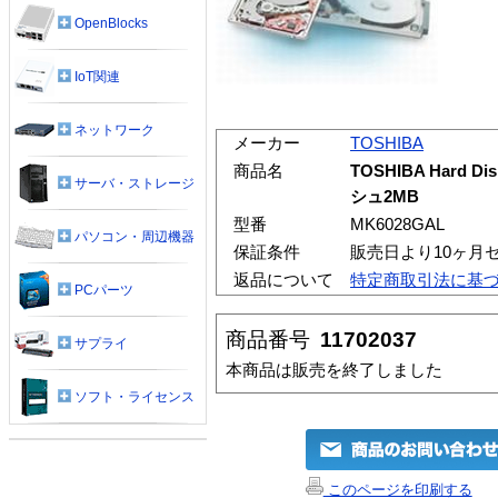
OpenBlocks
IoT関連
ネットワーク
メーカー
TOSHIBA
商品名
TOSHIBA Hard Di
サーバ・ストレージ
シュ2MB
型番
MK6028GAL
パソコン・周辺機器
保証条件
販売日より10ヶ月
返品について
特定商取引法に基
PCパーツ
商品番号
11702037
サプライ
本商品は販売を終了しました
ソフト・ライセンス
このページを印刷する