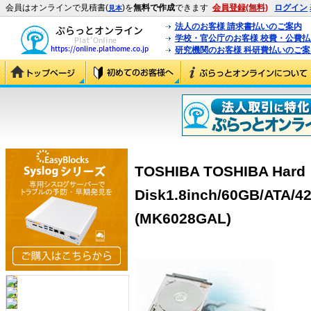
会員はオンラインで見積書(
)を
無料で作成
できます
会員登録(無料)
ログイン
見本
法人のお客様 請求書払いのご案内
学校・官公庁のお客様 校費・公費
研究機関のお客様 科研費払いのご案
TOSHIBA TOSHIBA Hard
Disk1.8inch/60GB/AT
(MK6028GAL)