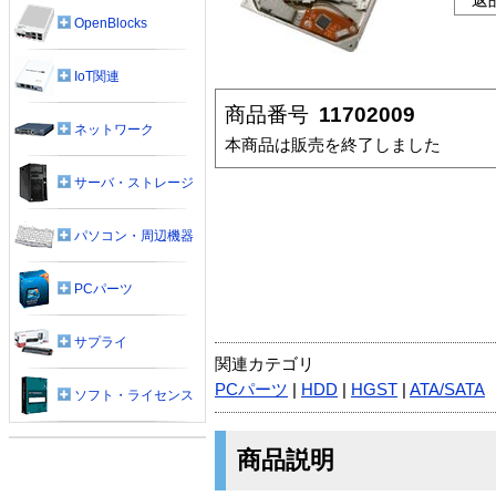
OpenBlocks
IoT関連
商品番号
11702009
ネットワーク
本商品は販売を終了しました
サーバ・ストレージ
パソコン・周辺機器
PCパーツ
サプライ
関連カテゴリ
PCパーツ
|
HDD
|
HGST
|
ATA/SATA
ソフト・ライセンス
商品説明