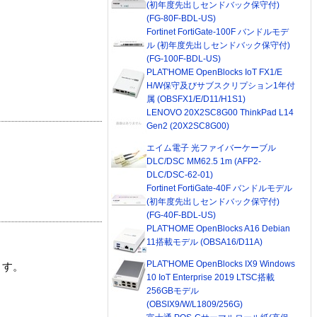
(初年度先出しセンドバック保守付)
(FG-80F-BDL-US)
Fortinet FortiGate-100F バンドルモデ
ル (初年度先出しセンドバック保守付)
(FG-100F-BDL-US)
PLAT'HOME OpenBlocks IoT FX1/E
H/W保守及びサブスクリプション1年付
属 (OBSFX1/E/D11/H1S1)
LENOVO 20X2SC8G00 ThinkPad L14
Gen2 (20X2SC8G00)
エイム電子 光ファイバーケーブル
DLC/DSC MM62.5 1m (AFP2-
DLC/DSC-62-01)
Fortinet FortiGate-40F バンドルモデル
(初年度先出しセンドバック保守付)
(FG-40F-BDL-US)
PLAT'HOME OpenBlocks A16 Debian
11搭載モデル (OBSA16/D11A)
PLAT'HOME OpenBlocks IX9 Windows
ます。
10 IoT Enterprise 2019 LTSC搭載
256GBモデル
(OBSIX9/W/L1809/256G)