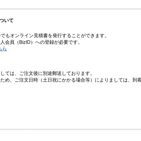
ついて
つでもオンライン見積書を発行することができます。
会員（BizID）への登録が必要です。
ちら
ましては、ご注文後に別途郵送しております。
のため、ご注文日時（土日祝にかかる場合等）によりましては、到