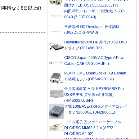
間付き (EBIX/SYSLOG120G/1Y)
の事情なく8日以上経
内田洋行 イレーザーFB型(大) 7-337-
0040 (7-337-0040)
三菱電機 GX Developer 日本語版
(SW8D5C-GPPW-J)
Hewlett-Packard HP 外付けUSB DVD
ドライブ (701498-B21)
CISCO Japan 250V AC Type A Power
Cable (CAB-TA-250V-JP=)
PLAT'HOME OpenBlocks IX9 Debian
11搭載モデル (OBSIX9/D11A)
金井電器産業 MINI KEYBOARD Pro
USBモデル 英語版 (金井電器)
(HMB632KUS/R)
大電 100BASE-TX/FXメディアコンバ
ータ DN2800GE (DN2800GE)
エイム電子 光ファイバーケーブル
DLC/DSC MM62.5 2m (AFP2-
DLC/DSC-62-02)