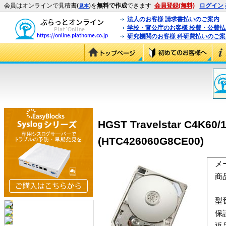
会員はオンラインで見積書(
)を
無料で作成
できます
会員登録(無料)
ログイン
見本
法人のお客様 請求書払いのご案内
学校・官公庁のお客様 校費・公費
研究機関のお客様 科研費払いのご案
HGST Travelstar C4K6
(HTC426060G8CE00)
メ
商
型
保
返