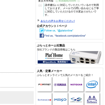
東京大学/K様
(ご利用期間2009年～)
“
請求書払いに対応していただいているので利用
しております。メールでの問い合わせにも丁寧
に対応していただけるので大変ありがたいで
す。
あなたの声をお寄せください!
公式アカウント / ページ
ぷらっとホーム社製品
当社ブランドの製品情報はこちら
人気・定番メーカー
ぷらっとオンラインで人気のメーカーをご紹介！