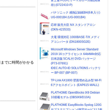
富士通 POS-Cサーマルロール紙(高保
存) (0722410-P)
パナソニック 感熱記録紙B4(6本入り)
UG-0001B4 (UG-0001B4)
応研 販売大臣 NX スタンドアロン
(OKN-423533)
大電 環境対応 1000BASE-T/X メディ
アコンバータ (DN1800SG2E)
Microsoft Windows Server Standard
2019 16コアライセンス 64bitWin対応
日本語版 5CAL付 DVDパッケージ
着までに時間がかかる
(P73-07691)
IDEC AUTO-ID SOLUTIONS バッテリ
ー BP-007 (BP-007)
TP-Link AX1800 壁面埋め込み型 Wi-Fi
6アクセスポイント (EAP615-WALL)
PLAT'HOME OpenBlocks IX9 Debian
10搭載モデル (OBSIX9/D10A)
PLAT'HOME EasyBlocks Syslog 120G
サブスクリプション(保守サービス) 1年