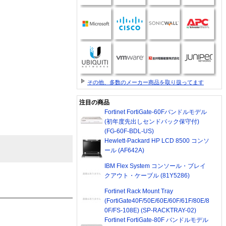
その他、多数のメーカー商品を取り扱ってます
注目の商品
Fortinet FortiGate-60Fバンドルモデル
(初年度先出しセンドバック保守付)
(FG-60F-BDL-US)
Hewlett-Packard HP LCD 8500 コンソ
ール (AF642A)
IBM Flex System コンソール・ブレイ
クアウト・ケーブル (81Y5286)
Fortinet Rack Mount Tray
(FortiGate40F/50E/60E/60F/61F/80E/8
0F/FS-108E) (SP-RACKTRAY-02)
Fortinet FortiGate-80F バンドルモデル