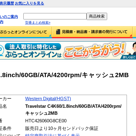
表示履歴
お気に入りを見る
払いのご案内
内
型番まとめ検索»
0/1.8inch/60GB/ATA/4200rpm/キャッシュ2MB
ーカー
Western Digital(HGST)
品名
Travelstar C4K60/1.8inch/60GB/ATA/4200rpm/
キャッシュ2MB
番
HTC426060G8CE00
証条件
販売日より10ヶ月センドバック保証
品について
特定商取引法に基づく表示