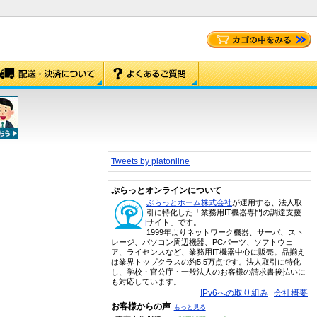
Tweets by platonline
ぷらっとオンラインについて
ぷらっとホーム株式会社
が運用する、法人取
引に特化した「業務用IT機器専門の調達支援
サイト」です。
1999年よりネットワーク機器、サーバ、スト
レージ、パソコン周辺機器、PCパーツ、ソフトウェ
ア、ライセンスなど、業務用IT機器中心に販売。品揃え
は業界トップクラスの約5.5万点です。法人取引に特化
し、学校・官公庁・一般法人のお客様の請求書後払いに
も対応しています。
IPv6への取り組み
会社概要
お客様からの声
もっと見る