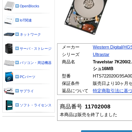
OpenBlocks
IoT関連
ネットワーク
メーカー
Western Digital(HG
サーバ・ストレージ
シリーズ
Ultrastar
商品名
Travelstar 7K200
パソコン・周辺機器
シュ16MB
型番
HTS722020G9SA0
PCパーツ
保証条件
販売日より10ヶ月
返品について
特定商取引法に基
サプライ
ソフト・ライセンス
商品番号
11702008
本商品は販売を終了しました