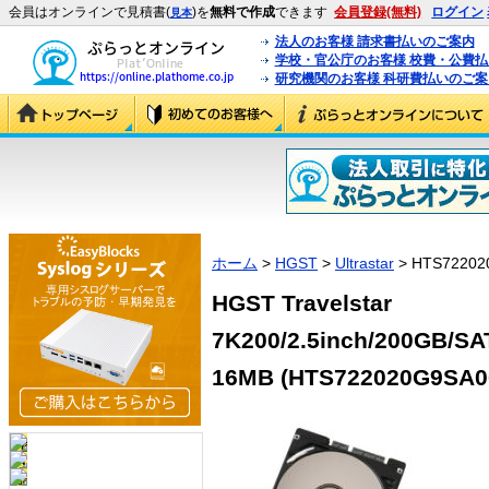
会員はオンラインで見積書(
)を
無料で作成
できます
会員登録(無料)
ログイン
見本
法人のお客様 請求書払いのご案内
学校・官公庁のお客様 校費・公費
研究機関のお客様 科研費払いのご案
ホーム
>
HGST
>
Ultrastar
> HTS72202
HGST Travelstar
7K200/2.5inch/200GB
16MB (HTS722020G9SA0