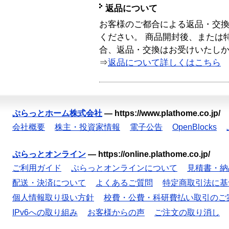
返品について
お客様のご都合による返品・交
ください。 商品開封後、または
合、返品・交換はお受けいたし
⇒
返品について詳しくはこちら
ぷらっとホーム株式会社
—
https://www.plathome.co.jp/
会社概要
株主・投資家情報
電子公告
OpenBlocks
ぷらっとオンライン
—
https://online.plathome.co.jp/
ご利用ガイド
ぷらっとオンラインについて
見積書・納
配送・決済について
よくあるご質問
特定商取引法に基
個人情報取り扱い方針
校費・公費・科研費払い取引のご
IPv6への取り組み
お客様からの声
ご注文の取り消し