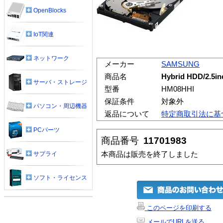
OpenBlocks
IoT関連
ネットワーク
メーカー
SAMSUNG
商品名
Hybrid HDD/2.5i
サーバ・ストレージ
型番
HM08HHI
保証条件
対象外
パソコン・周辺機器
返品について
特定商取引法に基
PCパーツ
商品番号
11701983
本商品は販売を終了しました
サプライ
ソフト・ライセンス
このページを印刷する
メールでURLを送る