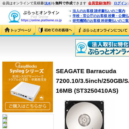
会員はオンラインで見積書(
)を
無料で作成
できます
会員登録(無料)
ログイン
見本
法人のお客様 請求書払いのご案内
学校・官公庁のお客様 校費・公費
研究機関のお客様 科研費払いのご案
SEAGATE Barracuda
7200.10/3.5inch/250G
16MB (ST3250410AS)