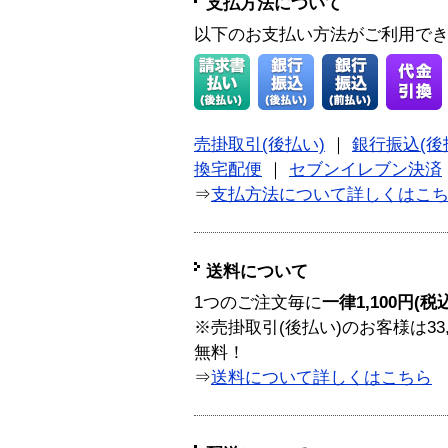
支払方法について
以下のお支払い方法がご利用で
売掛取引(後払い)
｜
銀行振込(後
換宅配便
｜
セブンイレブン決済
⇒
支払方法について詳しくはこ
送料について
1つのご注文毎に
一律1,100円(税
※売掛取引(後払い)のお客様は33
無料！
⇒
送料について詳しくはこちら