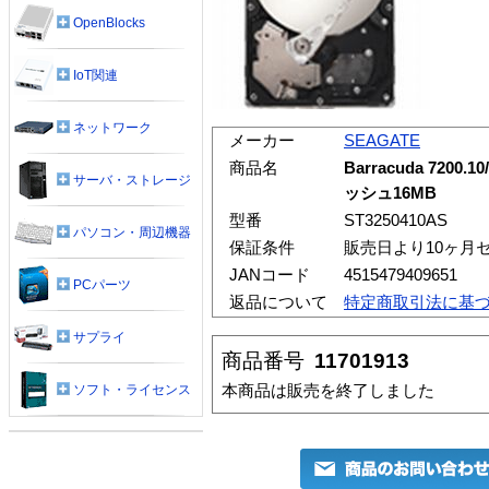
OpenBlocks
IoT関連
ネットワーク
メーカー
SEAGATE
商品名
Barracuda 7200.1
サーバ・ストレージ
ッシュ16MB
型番
ST3250410AS
パソコン・周辺機器
保証条件
販売日より10ヶ月
JANコード
4515479409651
PCパーツ
返品について
特定商取引法に基
サプライ
商品番号
11701913
本商品は販売を終了しました
ソフト・ライセンス